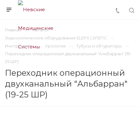
Главная
Каталог
Эндоскопическое оборудование ELEPS | ЭЛЕПС
Инструменты
Урология
Тубусы и обтураторы
Переходник операционный двухканальный "Альбарран" (19-
25 ШР)
Переходник операционный
двухканальный "Альбарран"
(19-25 ШР)