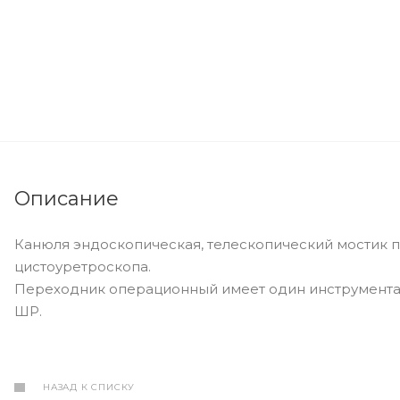
Описание
Канюля эндоскопическая, телескопический мостик п
цистоуретроскопа.
Переходник операционный имеет один инструментал
ШР.
НАЗАД К СПИСКУ