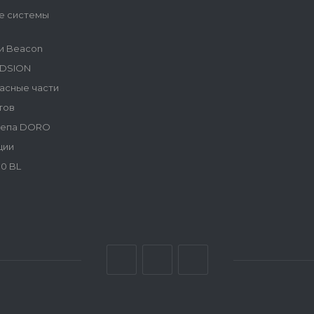
е системы
и Beacon
NDSION
асные части
тов
репа DORO
ции
0 BL