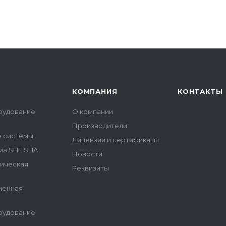
КОМПАНИЯ
КОНТАКТЫ
рудование
О компании
Производители
е системы
Лицензии и сертификаты
ма SHE SHA
Новости
гическая
Реквизиты
менная
рудование