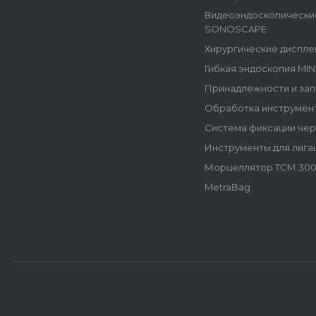
Видеоэндоскопически
SONOSCAPE
Хирургические диспле
Гибкая эндоскопия MI
Принадлежности и зап
Обработка инструмен
Система фиксации че
Инструменты для лига
Морцеллятор ТСМ 300
MetraBag