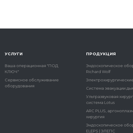
УСЛУГИ
ПРОДУКЦИЯ
Ваша операционная "ПОД
Эндоскопическое обо
КЛЮЧ"
Richard Wolf
Сервисное обслуживание
Электрохирургически
оборудования
Система эвакуации ды
Ультразвуковая хирур
система Lotus
ARC PLUS, аргоноплаз
хирургия
Эндоскопическое обо
ELEPS | ЭЛЕПС