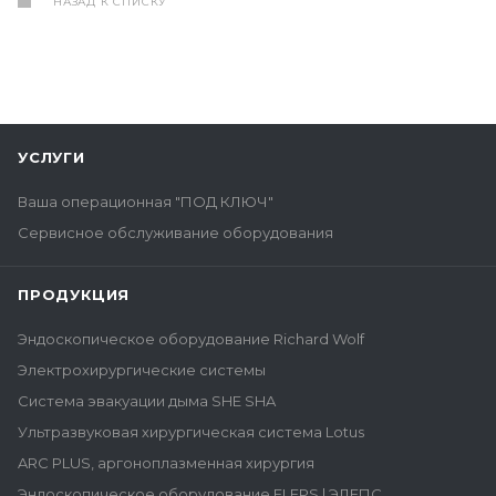
НАЗАД К СПИСКУ
УСЛУГИ
Ваша операционная "ПОД КЛЮЧ"
Сервисное обслуживание оборудования
ПРОДУКЦИЯ
Эндоскопическое оборудование Richard Wolf
Электрохирургические системы
Система эвакуации дыма SHE SHA
Ультразвуковая хирургическая система Lotus
ARC PLUS, аргоноплазменная хирургия
Эндоскопическое оборудование ELEPS | ЭЛЕПС