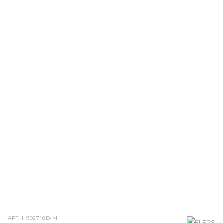
АРТ.
Н902718D-M