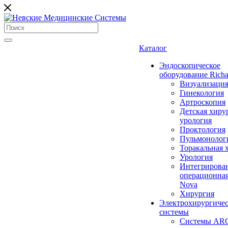
Каталог
Эндоскопическое
оборудование Richa
Визуализаци
Гинекология
Артроскопия
Детская хиру
урология
Проктология
Пульмонолог
Торакальная 
Урология
Интегрирова
операционная
Nova
Хирургия
Электрохирургиче
системы
Системы ARC