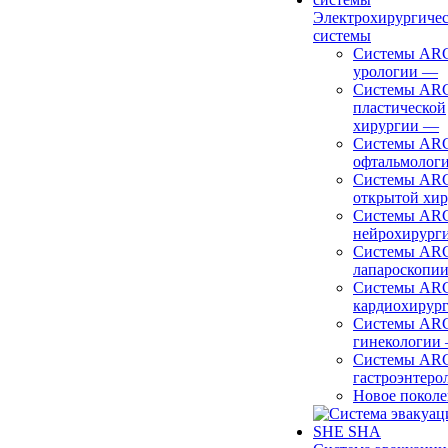
Электрохирургиче
системы
Системы ARC
урологии
—
Системы ARC
пластической
хирургии
—
Системы ARC
офтальмолог
Системы ARC
открытой хи
Системы ARC
нейрохирург
Системы ARC
лапароскопи
Системы ARC
кардиохирур
Системы ARC
гинекологии
Системы ARC
гастроэнтеро
Новое покол