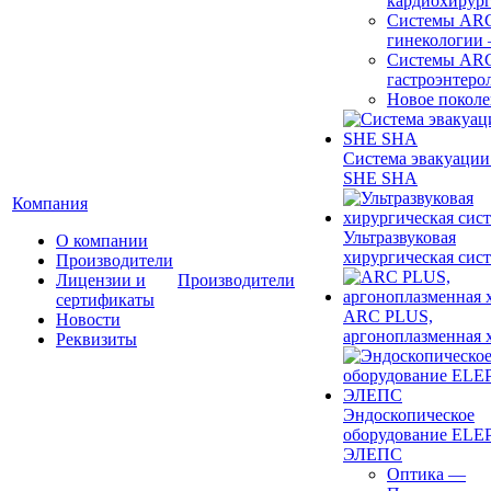
кардиохирур
Системы ARC
гинекологии
Системы ARC
гастроэнтеро
Новое покол
Система эвакуации
SHE SHA
Компания
Ультразвуковая
О компании
хирургическая сист
Производители
Лицензии и
Производители
сертификаты
ARC PLUS,
Новости
аргоноплазменная 
Реквизиты
Эндоскопическое
оборудование ELEP
ЭЛЕПС
Оптика
—