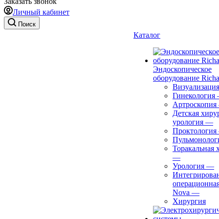
Заказать звонок
Личный кабинет
Поиск
Каталог
Эндоскопическое
оборудование Richa
Визуализаци
Гинекология
Артроскопия
Детская хиру
урология
—
Проктология
Пульмонолог
Торакальная 
—
Урология
—
Интегрирова
операционная
Nova
—
Хирургия