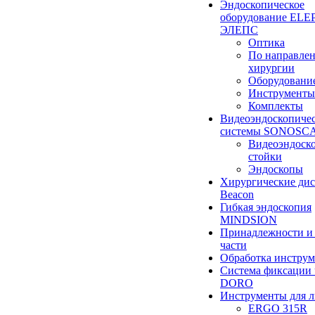
Эндоскопическое
оборудование ELEP
ЭЛЕПС
Оптика
По направле
хирургии
Оборудовани
Инструменты
Комплекты
Видеоэндоскопиче
системы SONOSC
Видеоэндоск
стойки
Эндоскопы
Хирургические ди
Beacon
Гибкая эндоскопия
MINDSION
Принадлежности и
части
Обработка инструм
Система фиксации 
DORO
Инструменты для 
ERGO 315R