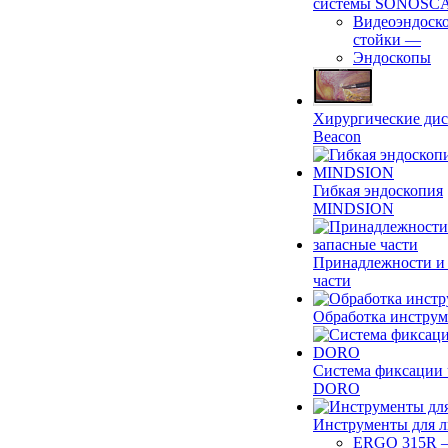
системы SONOSC
Видеоэндоск
стойки
—
Эндоскопы
Хирургические ди
Beacon
Гибкая эндоскопия
MINDSION
Принадлежности и
части
Обработка инструм
Система фиксации 
DORO
Инструменты для 
ERGO 315R