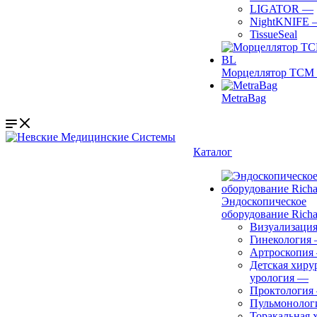
LIGATOR
—
NightKNIFE
TissueSeal
Морцеллятор ТСМ 
MetraBag
Каталог
Эндоскопическое
оборудование Richa
Визуализаци
Гинекология
Артроскопия
Детская хиру
урология
—
Проктология
Пульмонолог
Торакальная 