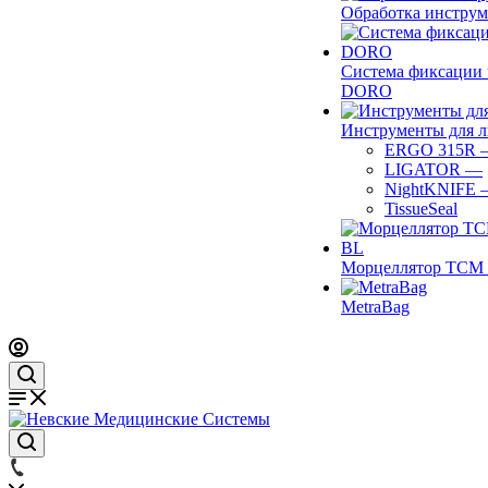
Обработка инструм
Система фиксации 
DORO
Инструменты для 
ERGO 315R
LIGATOR
—
NightKNIFE
TissueSeal
Морцеллятор ТСМ 
MetraBag