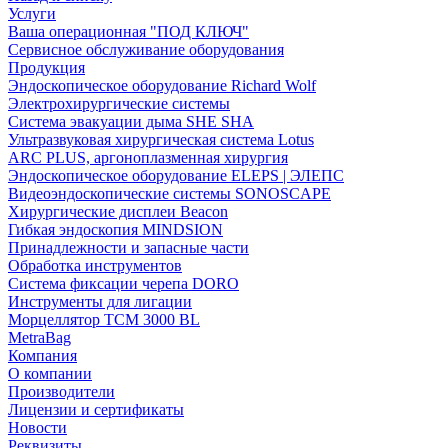
Услуги
Ваша операционная "ПОД КЛЮЧ"
Сервисное обслуживание оборудования
Продукция
Эндоскопическое оборудование Richard Wolf
Электрохирургические системы
Система эвакуации дыма SHE SHA
Ультразвуковая хирургическая система Lotus
ARC PLUS, аргоноплазменная хирургия
Эндоскопическое оборудование ELEPS | ЭЛЕПС
Видеоэндоскопические системы SONOSCAPE
Хирургические дисплеи Beacon
Гибкая эндоскопия MINDSION
Принадлежности и запасные части
Обработка инструментов
Система фиксации черепа DORO
Инструменты для лигации
Морцеллятор ТСМ 3000 BL
MetraBag
Компания
О компании
Производители
Лицензии и сертификаты
Новости
Реквизиты