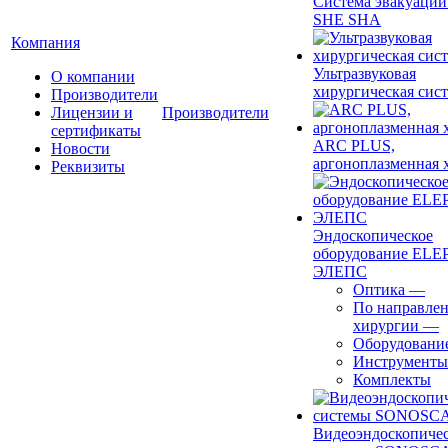
Система эвакуации
SHE SHA
Компания
Ультразвуковая
О компании
хирургическая сист
Производители
Лицензии и
Производители
сертификаты
ARC PLUS,
Новости
аргоноплазменная 
Реквизиты
Эндоскопическое
оборудование ELEP
ЭЛЕПС
Оптика
—
По направле
хирургии
—
Оборудовани
Инструменты
Комплекты
Видеоэндоскопиче