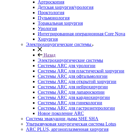
Артроскопия
Детская хирургия/урология
Проктология
Пульмонология
Торакальная хирургия
Урология
Интегрированная операционная Core Nova
Хирургия
Электрохирургические системы
Назад
Электрохирургические системы
Системы ARC для урологии
Системы ARC для пластической хирургии
Системы ARC для офтальмологии
Системы ARC для открытой хирургии
Системы ARC для нейрохирургии
Системы ARC для лапароскопии
Системы ARC для кардиохирургии
Системы ARC для гинекологии
Системы ARC для гастроэнтерологии
Новое поколение ARC
Система эвакуации дыма SHE SHA
Ультразвуковая хирургическая система Lotus
ARC PLUS, аргоноплазменная хирургия