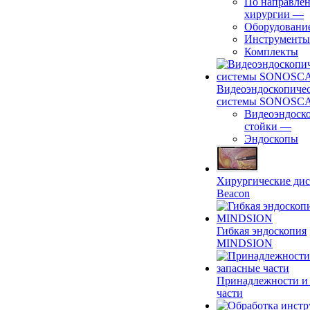
По направле
хирургии
—
Оборудовани
Инструменты
Комплекты
Видеоэндоскопиче
системы SONOSC
Видеоэндоск
стойки
—
Эндоскопы
Хирургические ди
Beacon
Гибкая эндоскопия
MINDSION
Принадлежности и
части