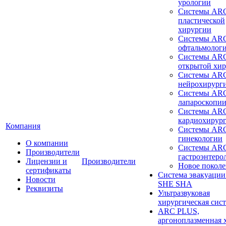
урологии
Системы ARC
пластической
хирургии
Системы ARC
офтальмолог
Системы ARC
открытой хи
Системы ARC
нейрохирург
Системы ARC
лапароскопи
Системы ARC
кардиохирур
Компания
Системы ARC
гинекологии
О компании
Системы ARC
Производители
гастроэнтеро
Лицензии и
Производители
Новое покол
сертификаты
Система эвакуации
Новости
SHE SHA
Реквизиты
Ультразвуковая
хирургическая сист
ARC PLUS,
аргоноплазменная 