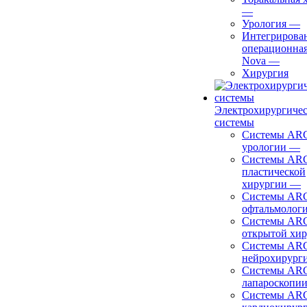
—
Урология
—
Интегрирова
операционная
Nova
—
Хирургия
Электрохирургиче
системы
Системы ARC
урологии
—
Системы ARC
пластической
хирургии
—
Системы ARC
офтальмолог
Системы ARC
открытой хи
Системы ARC
нейрохирург
Системы ARC
лапароскопи
Системы ARC