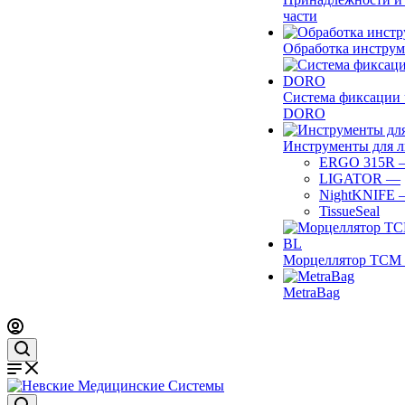
части
Обработка инструм
Система фиксации 
DORO
Инструменты для 
ERGO 315R
LIGATOR
—
NightKNIFE
TissueSeal
Морцеллятор ТСМ 
MetraBag