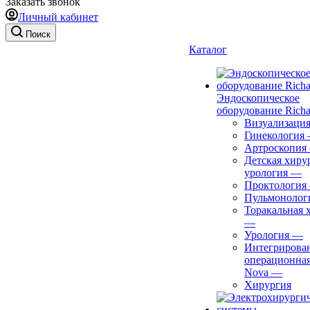
Заказать звонок
Личный кабинет
Поиск
Каталог
Эндоскопическое
оборудование Richa
Визуализаци
Гинекология
Артроскопия
Детская хиру
урология
—
Проктология
Пульмонолог
Торакальная 
—
Урология
—
Интегрирова
операционная
Nova
—
Хирургия