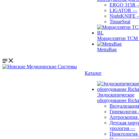
ERGO 315R
LIGATOR
—
NightKNIFE
TissueSeal
Морцеллятор ТСМ 
MetraBag
Каталог
Эндоскопическое
оборудование Richa
Визуализаци
Гинекология
Артроскопия
Детская хиру
урология
—
Проктология