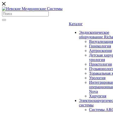
Каталог
Эндоскопическое
оборудование Richa
Визуализаци
Гинекология
Артроскопия
Детская хиру
урология
Проктология
Пульмонолог
Торакальная 
Урология
Интегрирова
операционная
Nova
Хирургия
Электрохирургиче
системы
Системы ARC