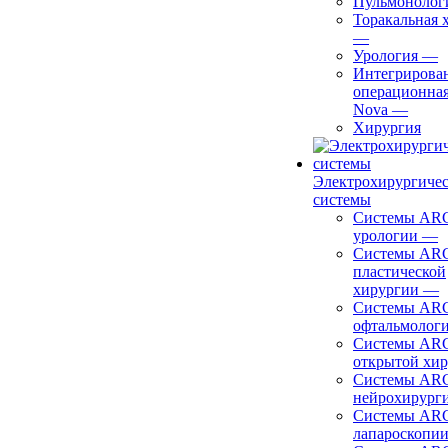
Пульмонолог
Торакальная 
—
Урология
—
Интегрирова
операционная
Nova
—
Хирургия
Электрохирургиче
системы
Системы ARC
урологии
—
Системы ARC
пластической
хирургии
—
Системы ARC
офтальмолог
Системы ARC
открытой хи
Системы ARC
нейрохирург
Системы ARC
лапароскопи