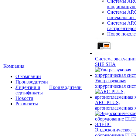
Системы ARC
кардиохирур
Системы ARC
гинекологии
Системы ARC
гастроэнтеро
Новое покол
Система эвакуации
SHE SHA
Компания
О компании
Ультразвуковая
Производители
хирургическая сист
Лицензии и
Производители
сертификаты
Новости
ARC PLUS,
Реквизиты
аргоноплазменная 
Эндоскопическое
оборудование ELEP