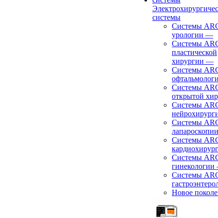
Электрохирургиче
системы
Системы ARC
урологии
—
Системы ARC
пластической
хирургии
—
Системы ARC
офтальмолог
Системы ARC
открытой хи
Системы ARC
нейрохирург
Системы ARC
лапароскопи
Системы ARC
кардиохирур
Системы ARC
гинекологии
Системы ARC
гастроэнтеро
Новое покол