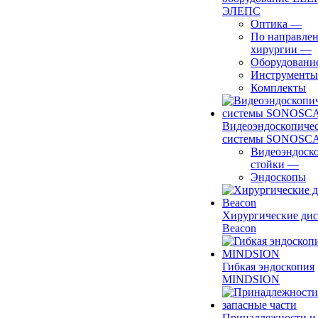
ЭЛЕПС
Оптика
—
По направле
хирургии
—
Оборудовани
Инструменты
Комплекты
Видеоэндоскопиче
системы SONOSC
Видеоэндоск
стойки
—
Эндоскопы
Хирургические ди
Beacon
Гибкая эндоскопия
MINDSION
Принадлежности и