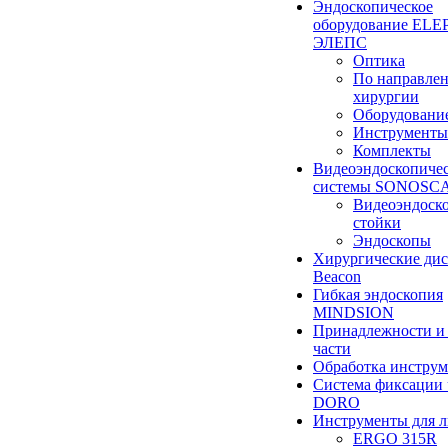
Эндоскопическое
оборудование ELEP
ЭЛЕПС
Оптика
По направле
хирургии
Оборудовани
Инструменты
Комплекты
Видеоэндоскопиче
системы SONOSC
Видеоэндоск
стойки
Эндоскопы
Хирургические ди
Beacon
Гибкая эндоскопия
MINDSION
Принадлежности и
части
Обработка инструм
Система фиксации 
DORO
Инструменты для 
ERGO 315R