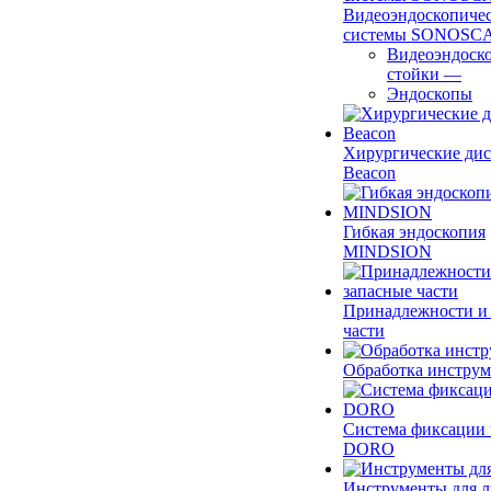
Видеоэндоскопиче
системы SONOSC
Видеоэндоск
стойки
—
Эндоскопы
Хирургические ди
Beacon
Гибкая эндоскопия
MINDSION
Принадлежности и
части
Обработка инструм
Система фиксации 
DORO
Инструменты для 