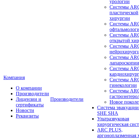
урологии
Системы ARC
пластической
хирургии
Системы ARC
офтальмолог
Системы ARC
открытой хи
Системы ARC
нейрохирург
Системы ARC
лапароскопи
Системы ARC
кардиохирур
Компания
Системы ARC
гинекологии
О компании
Системы ARC
Производители
гастроэнтеро
Лицензии и
Производители
Новое покол
сертификаты
Система эвакуации
Новости
SHE SHA
Реквизиты
Ультразвуковая
хирургическая сист
ARC PLUS,
аргоноплазменная 