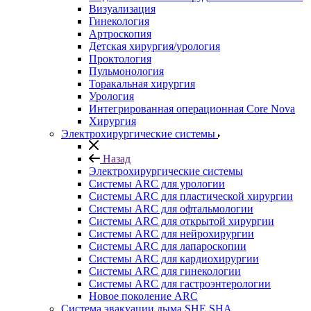
Визуализация
Гинекология
Артроскопия
Детская хирургия/урология
Проктология
Пульмонология
Торакальная хирургия
Урология
Интегрированная операционная Core Nova
Хирургия
Электрохирургические системы
Назад
Электрохирургические системы
Системы ARC для урологии
Системы ARC для пластической хирургии
Системы ARC для офтальмологии
Системы ARC для открытой хирургии
Системы ARC для нейрохирургии
Системы ARC для лапароскопии
Системы ARC для кардиохирургии
Системы ARC для гинекологии
Системы ARC для гастроэнтерологии
Новое поколение ARC
Система эвакуации дыма SHE SHA