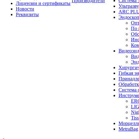
Производители
Система 
Лицензии и сертификаты
Ультразву
Новости
ARC PLUS
Реквизиты
Эндоскоп
Опт
По 
Обо
Инс
Ком
Видеоэн
Вид
Энд
Хирургич
Гибкая 
Принадле
Обработк
Система 
Инструме
ER
LI
Nig
Tis
Морцелл
MetraBag