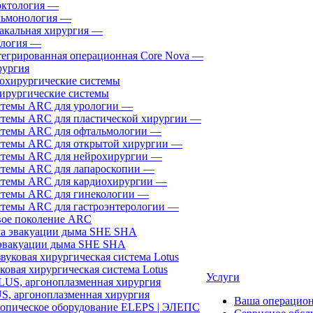
ктология
—
ьмонология
—
акальная хирургия
—
логия
—
егрированная операционная Core Nova
—
ургия
ирургические системы
темы ARC для урологии
—
темы ARC для пластической хирургии
—
темы ARC для офтальмологии
—
темы ARC для открытой хирургии
—
темы ARC для нейрохирургии
—
темы ARC для лапароскопии
—
темы ARC для кардиохирургии
—
темы ARC для гинекологии
—
темы ARC для гастроэнтерологии
—
ое поколение ARC
эвакуации дыма SHE SHA
ковая хирургическая система Lotus
Услуги
, аргоноплазменная хирургия
Ваша операцио