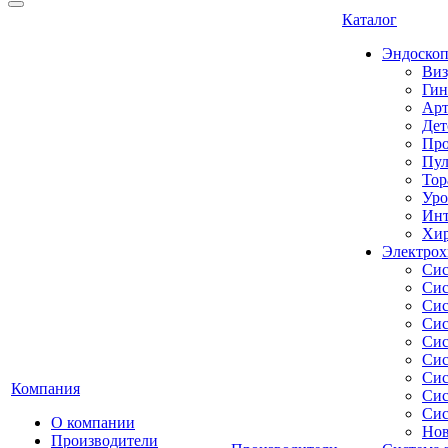
Каталог
Эндоскоп
Виз
Гин
Арт
Дет
Про
Пул
Тор
Уро
Инт
Хир
Электрох
Сис
Сис
Сис
Сис
Сис
Сис
Сис
Компания
Сис
Сис
О компании
Нов
Производители