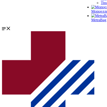
Tis
Морцелл
MetraBag