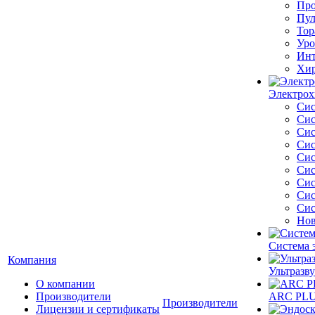
Про
Пул
Тор
Уро
Инт
Хир
Электрох
Сис
Сис
Сис
Сис
Сис
Сис
Сис
Сис
Сис
Нов
Система 
Компания
Ультразву
О компании
Производители
ARC PLUS
Производители
Лицензии и сертификаты