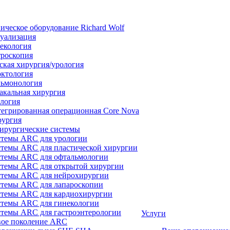
ическое оборудование Richard Wolf
уализация
екология
роскопия
ская хирургия/урология
ктология
ьмонология
акальная хирургия
логия
егрированная операционная Core Nova
ургия
ирургические системы
темы ARC для урологии
темы ARC для пластической хирургии
темы ARC для офтальмологии
темы ARC для открытой хирургии
темы ARC для нейрохирургии
темы ARC для лапароскопии
темы ARC для кардиохирургии
темы ARC для гинекологии
темы ARC для гастроэнтерологии
Услуги
ое поколение ARC