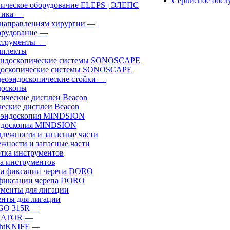
Сервисное обсл
ическое оборудование ELEPS | ЭЛЕПС
ика
—
направлениям хирургии
—
рудование
—
трументы
—
плекты
доскопические системы SONOSCAPE
еоэндоскопические стойки
—
оскопы
еские дисплеи Beacon
эндоскопия MINDSION
жности и запасные части
а инструментов
фиксации черепа DORO
нты для лигации
GO 315R
—
GATOR
—
htKNIFE
—