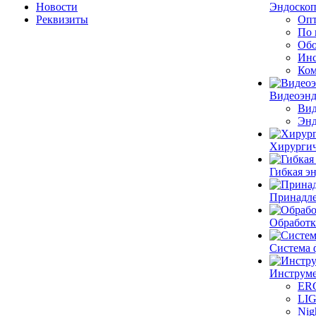
Новости
Эндоскоп
Реквизиты
Опт
По 
Обо
Инс
Ком
Видеоэн
Вид
Энд
Хирургич
Гибкая 
Принадле
Обработк
Система 
Инструме
ER
LI
Nig