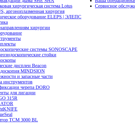
эвакуации дыма SHE SHA
Ваша операционн
ковая хирургическая система Lotus
Сервисное обслуж
, аргоноплазменная хирургия
ическое оборудование ELEPS | ЭЛЕПС
ика
направлениям хирургии
рудование
трументы
плекты
доскопические системы SONOSCAPE
еоэндоскопические стойки
оскопы
еские дисплеи Beacon
эндоскопия MINDSION
жности и запасные части
а инструментов
фиксации черепа DORO
нты для лигации
GO 315R
GATOR
htKNIFE
sueSeal
ятор ТСМ 3000 BL