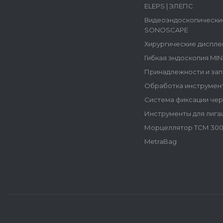
ELEPS | ЭЛЕПС
Видеоэндоскопически
SONOSCAPE
Хирургические диспле
Гибкая эндоскопия MI
Принадлежности и зап
Обработка инструмен
Система фиксации че
Инструменты для лига
Морцеллятор ТСМ 300
MetraBag