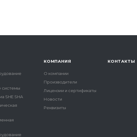
КОМПАНИЯ
КОНТАКТЫ
рудование
О компании
Производители
е системы
Лицензии и сертификаты
ма SHE SHA
Новости
гическая
Реквизиты
менная
рудование