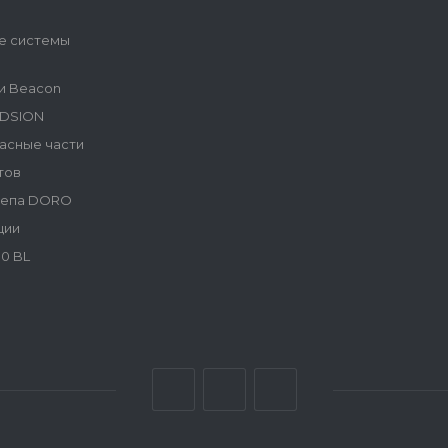
е системы
и Beacon
NDSION
асные части
тов
репа DORO
ции
0 BL