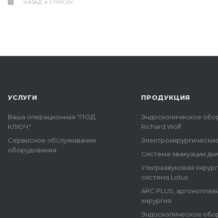
НАЗАД К СПИСКУ
УСЛУГИ
ПРОДУКЦИЯ
Ваша операционная "ПОД
Эндоскопическое обо
КЛЮЧ"
Richard Wolf
Сервисное обслуживание
Электрохирургически
оборудования
Система эвакуации ды
Ультразвуковая хирур
система Lotus
ARC PLUS, аргоноплаз
хирургия
Эндоскопическое обо