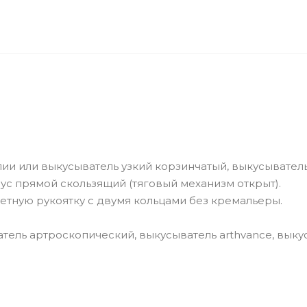
пии или выкусыватель узкий корзинчатый, выкусывате
ус прямой скользящий (тяговый механизм открыт).
тную рукоятку с двумя кольцами без кремальеры.
тель артроскопический, выкусыватель arthvance, выку