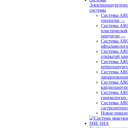
Электрохирургиче
системы
Системы ARC
урологии
—
Системы ARC
пластической
хирургии
—
Системы ARC
офтальмолог
Системы ARC
открытой хи
Системы ARC
нейрохирург
Системы ARC
лапароскопи
Системы ARC
кардиохирур
Системы ARC
гинекологии
Системы ARC
гастроэнтеро
Новое покол