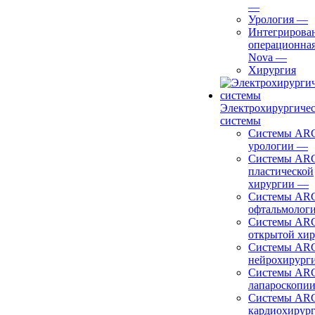
—
Урология
—
Интегрирова
операционная
Nova
—
Хирургия
Электрохирургиче
системы
Системы ARC
урологии
—
Системы ARC
пластической
хирургии
—
Системы ARC
офтальмолог
Системы ARC
открытой хи
Системы ARC
нейрохирург
Системы ARC
лапароскопи
Системы ARC
кардиохирур