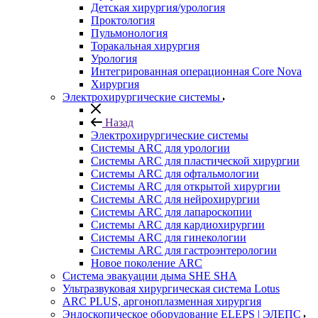
Детская хирургия/урология
Проктология
Пульмонология
Торакальная хирургия
Урология
Интегрированная операционная Core Nova
Хирургия
Электрохирургические системы
Назад
Электрохирургические системы
Системы ARC для урологии
Системы ARC для пластической хирургии
Системы ARC для офтальмологии
Системы ARC для открытой хирургии
Системы ARC для нейрохирургии
Системы ARC для лапароскопии
Системы ARC для кардиохирургии
Системы ARC для гинекологии
Системы ARC для гастроэнтерологии
Новое поколение ARC
Система эвакуации дыма SHE SHA
Ультразвуковая хирургическая система Lotus
ARC PLUS, аргоноплазменная хирургия
Эндоскопическое оборудование ELEPS | ЭЛЕПС