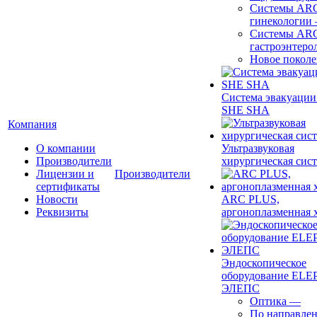
Системы ARC
гинекологии
Системы ARC
гастроэнтеро
Новое покол
Система эвакуации
SHE SHA
Компания
О компании
Ультразвуковая
Производители
хирургическая сист
Лицензии и
Производители
сертификаты
Новости
ARC PLUS,
Реквизиты
аргоноплазменная 
Эндоскопическое
оборудование ELEP
ЭЛЕПС
Оптика
—
По направле