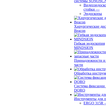
системы SONOSC
Видеоэндоск
стойки
—
Эндоскопы
Хирургические ди
Beacon
Гибкая эндоскопия
MINDSION
Принадлежности и
части
Обработка инструм
Система фиксации 
DORO
Инструменты для 
ERGO 315R