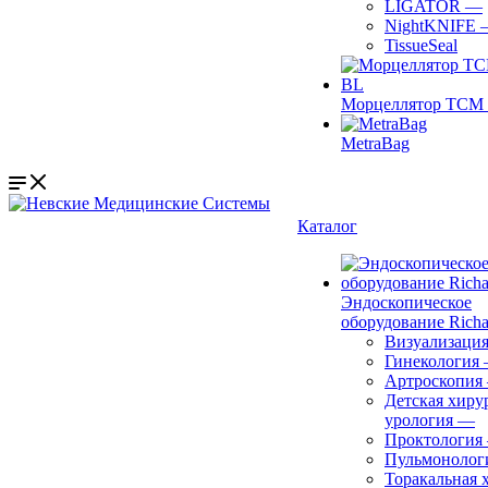
LIGATOR
—
NightKNIFE
TissueSeal
Морцеллятор ТСМ 
MetraBag
Каталог
Эндоскопическое
оборудование Richa
Визуализаци
Гинекология
Артроскопия
Детская хиру
урология
—
Проктология
Пульмонолог
Торакальная 