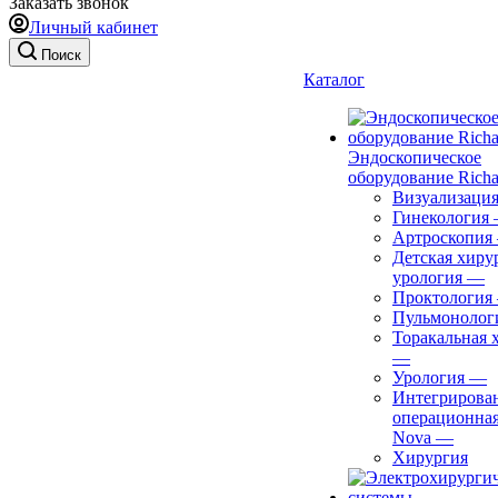
Заказать звонок
Личный кабинет
Поиск
Каталог
Эндоскопическое
оборудование Richa
Визуализаци
Гинекология
Артроскопия
Детская хиру
урология
—
Проктология
Пульмонолог
Торакальная 
—
Урология
—
Интегрирова
операционная
Nova
—
Хирургия