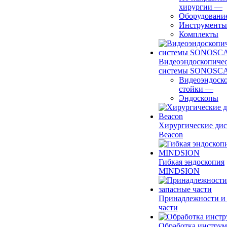
хирургии
—
Оборудовани
Инструменты
Комплекты
Видеоэндоскопиче
системы SONOSC
Видеоэндоск
стойки
—
Эндоскопы
Хирургические ди
Beacon
Гибкая эндоскопия
MINDSION
Принадлежности и
части
Обработка инструм