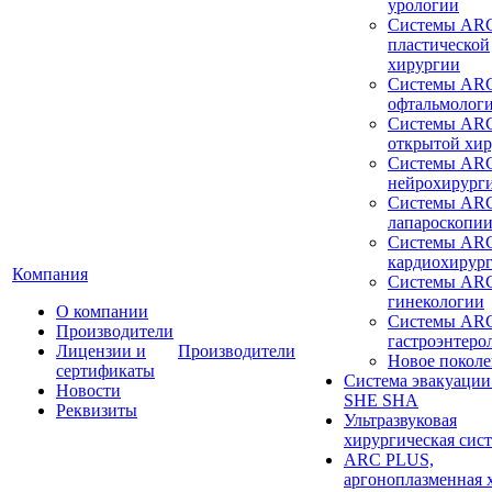
урологии
Системы ARC
пластической
хирургии
Системы ARC
офтальмолог
Системы ARC
открытой хи
Системы ARC
нейрохирург
Системы ARC
лапароскопи
Системы ARC
кардиохирур
Компания
Системы ARC
гинекологии
О компании
Системы ARC
Производители
гастроэнтеро
Лицензии и
Производители
Новое покол
сертификаты
Система эвакуации
Новости
SHE SHA
Реквизиты
Ультразвуковая
хирургическая сист
ARC PLUS,
аргоноплазменная 