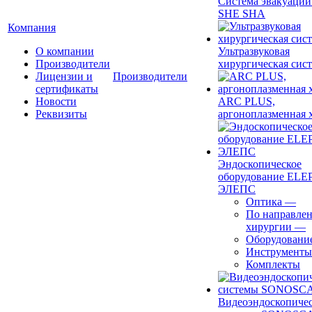
Система эвакуации
SHE SHA
Компания
О компании
Ультразвуковая
Производители
хирургическая сист
Лицензии и
Производители
сертификаты
Новости
ARC PLUS,
Реквизиты
аргоноплазменная 
Эндоскопическое
оборудование ELEP
ЭЛЕПС
Оптика
—
По направле
хирургии
—
Оборудовани
Инструменты
Комплекты
Видеоэндоскопиче