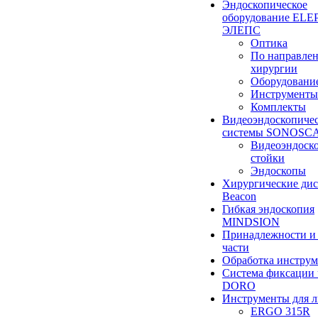
Эндоскопическое
оборудование ELEP
ЭЛЕПС
Оптика
По направле
хирургии
Оборудовани
Инструменты
Комплекты
Видеоэндоскопиче
системы SONOSC
Видеоэндоск
стойки
Эндоскопы
Хирургические ди
Beacon
Гибкая эндоскопия
MINDSION
Принадлежности и
части
Обработка инструм
Система фиксации 
DORO
Инструменты для 
ERGO 315R