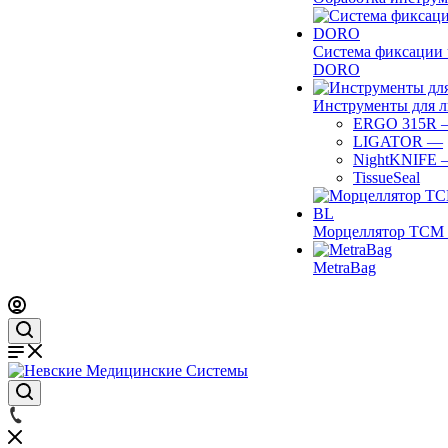
Система фиксации 
DORO
Инструменты для 
ERGO 315R
LIGATOR
—
NightKNIFE
TissueSeal
Морцеллятор ТСМ 
MetraBag