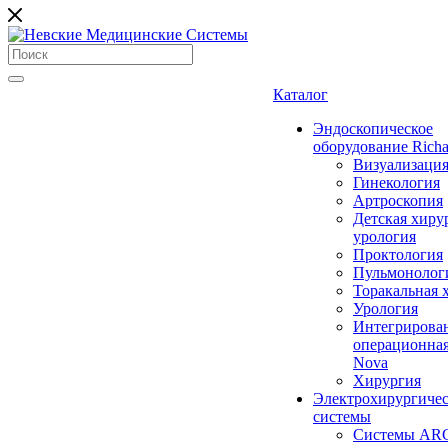
Каталог
Эндоскопическое
оборудование Richa
Визуализаци
Гинекология
Артроскопия
Детская хиру
урология
Проктология
Пульмонолог
Торакальная 
Урология
Интегрирова
операционная
Nova
Хирургия
Электрохирургиче
системы
Системы ARC