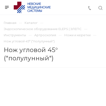
Главная
Каталог
Эндоскопическое оборудование ELEPS | ЭЛЕПС
Инструменты
Артроскопия
Ножи и кюретки
Нож угловой 45° ("полулунный")
Нож угловой 45°
("полулунный")