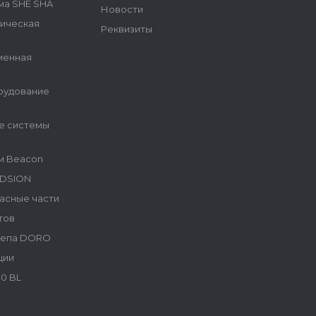
ма SHE SHA
Новости
гическая
Реквизиты
менная
рудование
е системы
и Beacon
NDSION
асные части
тов
репа DORO
ции
0 BL