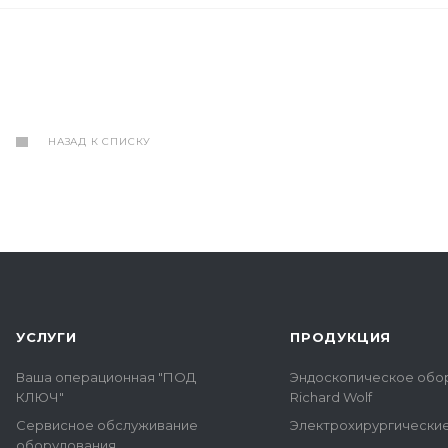
НАЗАД К СПИСКУ
УСЛУГИ
ПРОДУКЦИЯ
Ваша операционная "ПОД
Эндоскопическое обо
КЛЮЧ"
Richard Wolf
Сервисное обслуживание
Электрохирургически
оборудования