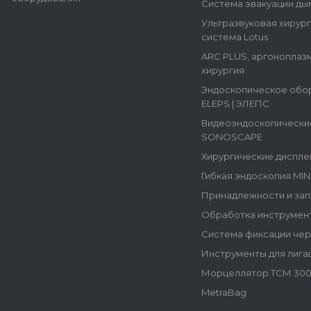
Система эвакуации ды
Ультразвуковая хирур
система Lotus
ARC PLUS, аргоноплаз
хирургия
Эндоскопическое обо
ELEPS | ЭЛЕПС
Видеоэндоскопически
SONOSCAPE
Хирургические диспле
Гибкая эндоскопия MI
Принадлежности и зап
Обработка инструмен
Система фиксации че
Инструменты для лига
Морцеллятор ТСМ 300
MetraBag