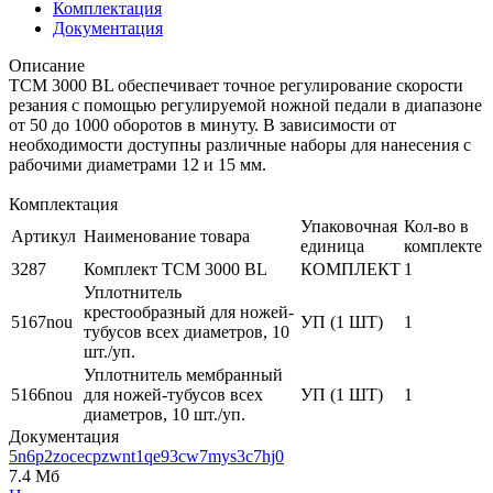
Комплектация
Документация
Описание
TCM 3000 BL обеспечивает точное регулирование скорости
резания с помощью регулируемой ножной педали в диапазоне
от 50 до 1000 оборотов в минуту. В зависимости от
необходимости доступны различные наборы для нанесения с
рабочими диаметрами 12 и 15 мм.
Комплектация
Упаковочная
Кол-во в
Артикул
Наименование товара
единица
комплекте
3287
Комплект TCM 3000 BL
КОМПЛЕКТ
1
Уплотнитель
крестообразный для ножей-
5167nou
УП (1 ШТ)
1
тубусов всех диаметров, 10
шт./уп.
Уплотнитель мембранный
5166nou
для ножей-тубусов всех
УП (1 ШТ)
1
диаметров, 10 шт./уп.
Документация
5n6p2zocecpzwnt1qe93cw7mys3c7hj0
7.4 Мб