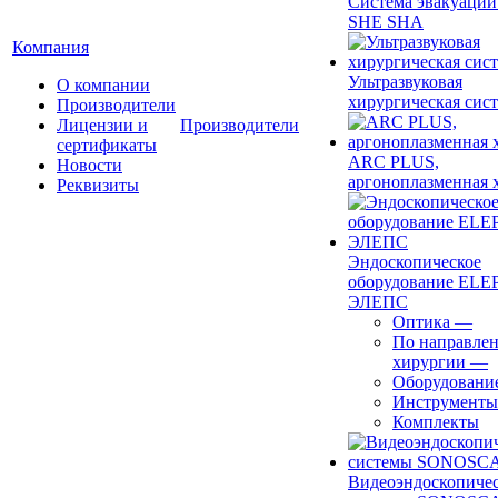
Система эвакуации
SHE SHA
Компания
Ультразвуковая
О компании
хирургическая сист
Производители
Лицензии и
Производители
сертификаты
ARC PLUS,
Новости
аргоноплазменная 
Реквизиты
Эндоскопическое
оборудование ELEP
ЭЛЕПС
Оптика
—
По направле
хирургии
—
Оборудовани
Инструменты
Комплекты
Видеоэндоскопиче