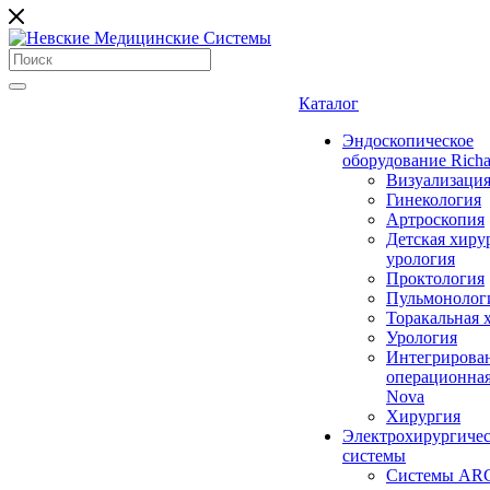
Каталог
Эндоскопическое
оборудование Richa
Визуализаци
Гинекология
Артроскопия
Детская хиру
урология
Проктология
Пульмонолог
Торакальная 
Урология
Интегрирова
операционная
Nova
Хирургия
Электрохирургиче
системы
Системы ARC