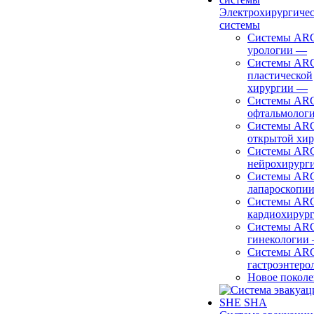
Электрохирургиче
системы
Системы ARC
урологии
—
Системы ARC
пластической
хирургии
—
Системы ARC
офтальмолог
Системы ARC
открытой хи
Системы ARC
нейрохирург
Системы ARC
лапароскопи
Системы ARC
кардиохирур
Системы ARC
гинекологии
Системы ARC
гастроэнтеро
Новое покол