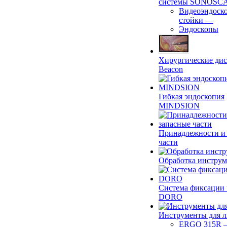
системы SONOSC
Видеоэндоск
стойки
—
Эндоскопы
Хирургические ди
Beacon
Гибкая эндоскопия
MINDSION
Принадлежности и
части
Обработка инструм
Система фиксации 
DORO
Инструменты для 
ERGO 315R