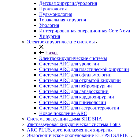
Детская хирургия/урология
Проктология
Пульмонология
Торакальная хирургия
Урология
Интегрированная операционная Core Nova
Хирургия
Электрохирургические системы
Назад
Электрохирургические системы
Системы ARC для урологии
Системы ARC для пластической хирургии
Системы ARC для офтальмологии
Системы ARC для открытой хирургии
Системы ARC для нейрохирургии
Системы ARC для лапароскопии
Системы ARC для кардиохирургии
Системы ARC для гинекологии
Системы ARC для гастроэнтерологии
Новое поколение ARC
Система эвакуации дыма SHE SHA
Ультразвуковая хирургическая система Lotus
ARC PLUS, аргоноплазменная хирургия
Эндоскопическое оборудование ELEPS | ЭЛЕПС