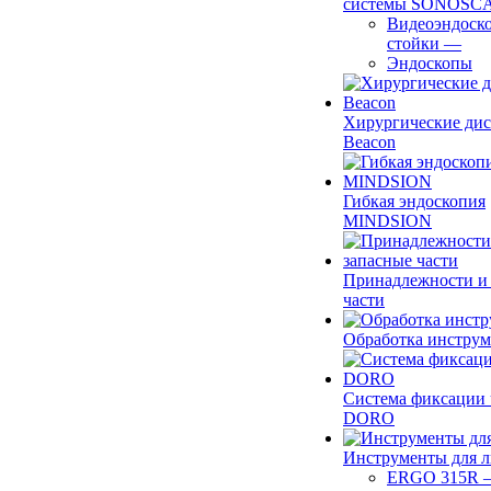
системы SONOSC
Видеоэндоск
стойки
—
Эндоскопы
Хирургические ди
Beacon
Гибкая эндоскопия
MINDSION
Принадлежности и
части
Обработка инструм
Система фиксации 
DORO
Инструменты для 
ERGO 315R