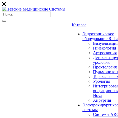
Каталог
Эндоскопическое
оборудование Richa
Визуализаци
Гинекология
Артроскопия
Детская хиру
урология
Проктология
Пульмонолог
Торакальная 
Урология
Интегрирова
операционная
Nova
Хирургия
Электрохирургиче
системы
Системы ARC