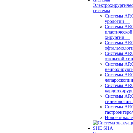
Электрохирургиче
системы
Системы ARC
урологии
—
Системы ARC
пластической
хирургии
—
Системы ARC
офтальмолог
Системы ARC
открытой хи
Системы ARC
нейрохирург
Системы ARC
лапароскопи
Системы ARC
кардиохирур
Системы ARC
гинекологии
Системы ARC
гастроэнтеро
Новое покол