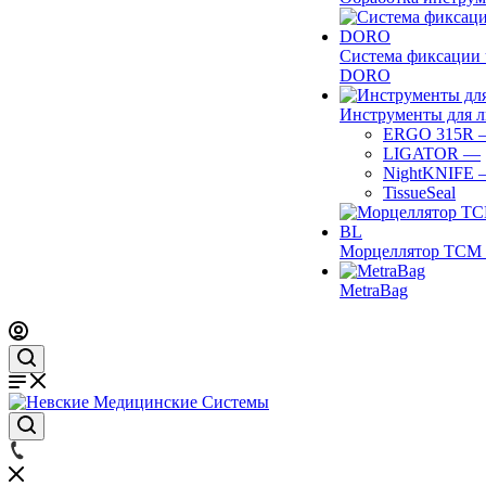
Система фиксации 
DORO
Инструменты для 
ERGO 315R
LIGATOR
—
NightKNIFE
TissueSeal
Морцеллятор ТСМ 
MetraBag