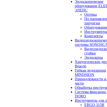
Эндоскопическое
оборудование ELEP
ЭЛЕПС
Оптика
По направле
хирургии
Оборудовани
Инструменты
Комплекты
Видеоэндоскопиче
системы SONOSC
Видеоэндоск
стойки
Эндоскопы
Хирургические ди
Beacon
Гибкая эндоскопия
MINDSION
Принадлежности и
части
Обработка инструм
Система фиксации 
DORO
Инструменты для 
ERGO 315R