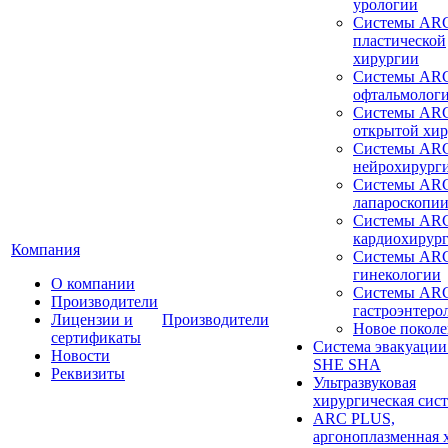
урологии
Системы ARC
пластической
хирургии
Системы ARC
офтальмолог
Системы ARC
открытой хи
Системы ARC
нейрохирург
Системы ARC
лапароскопи
Системы ARC
кардиохирур
Компания
Системы ARC
гинекологии
О компании
Системы ARC
Производители
гастроэнтеро
Лицензии и
Производители
Новое покол
сертификаты
Система эвакуации
Новости
SHE SHA
Реквизиты
Ультразвуковая
хирургическая сист
ARC PLUS,
аргоноплазменная 