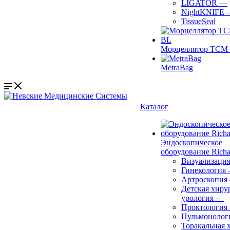
LIGATOR
—
NightKNIFE
TissueSeal
Морцеллятор ТСМ 
MetraBag
Каталог
Эндоскопическое
оборудование Richa
Визуализаци
Гинекология
Артроскопия
Детская хиру
урология
—
Проктология
Пульмонолог
Торакальная 