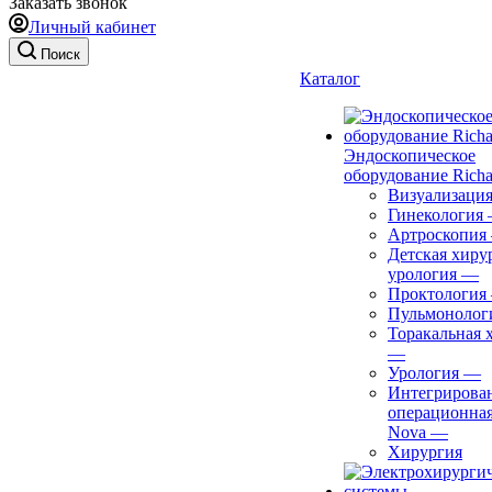
Заказать звонок
Личный кабинет
Поиск
Каталог
Эндоскопическое
оборудование Richa
Визуализаци
Гинекология
Артроскопия
Детская хиру
урология
—
Проктология
Пульмонолог
Торакальная 
—
Урология
—
Интегрирова
операционная
Nova
—
Хирургия