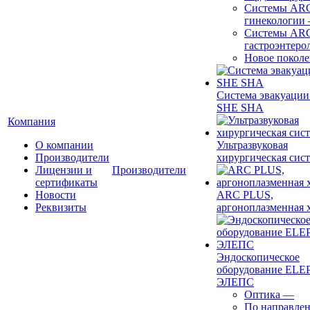
Системы ARC
гинекологии
Системы ARC
гастроэнтеро
Новое покол
Система эвакуации
SHE SHA
Компания
О компании
Ультразвуковая
Производители
хирургическая сист
Лицензии и
Производители
сертификаты
Новости
ARC PLUS,
Реквизиты
аргоноплазменная 
Эндоскопическое
оборудование ELEP
ЭЛЕПС
Оптика
—
По направле