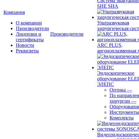
Система эвакуации
SHE SHA
Компания
О компании
Ультразвуковая
Производители
хирургическая сист
Лицензии и
Производители
сертификаты
Новости
ARC PLUS,
Реквизиты
аргоноплазменная 
Эндоскопическое
оборудование ELEP
ЭЛЕПС
Оптика
—
По направле
хирургии
—
Оборудовани
Инструменты
Комплекты
Видеоэндоскопиче