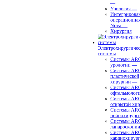
—
Урология
—
Интегрирова
операционная
Nova
—
Хирургия
Электрохирургиче
системы
Системы ARC
урологии
—
Системы ARC
пластической
хирургии
—
Системы ARC
офтальмолог
Системы ARC
открытой хи
Системы ARC
нейрохирург
Системы ARC
лапароскопи
Системы ARC
кардиохирур