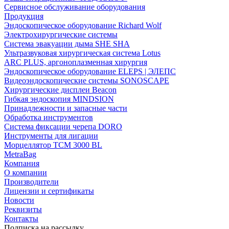
Сервисное обслуживание оборудования
Продукция
Эндоскопическое оборудование Richard Wolf
Электрохирургические системы
Система эвакуации дыма SHE SHA
Ультразвуковая хирургическая система Lotus
ARC PLUS, аргоноплазменная хирургия
Эндоскопическое оборудование ELEPS | ЭЛЕПС
Видеоэндоскопические системы SONOSCAPE
Хирургические дисплеи Beacon
Гибкая эндоскопия MINDSION
Принадлежности и запасные части
Обработка инструментов
Система фиксации черепа DORO
Инструменты для лигации
Морцеллятор ТСМ 3000 BL
MetraBag
Компания
О компании
Производители
Лицензии и сертификаты
Новости
Реквизиты
Контакты
Подписка на рассылку