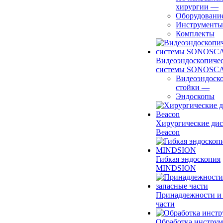
хирургии
—
Оборудовани
Инструменты
Комплекты
Видеоэндоскопиче
системы SONOSC
Видеоэндоск
стойки
—
Эндоскопы
Хирургические ди
Beacon
Гибкая эндоскопия
MINDSION
Принадлежности и
части
Обработка инструм