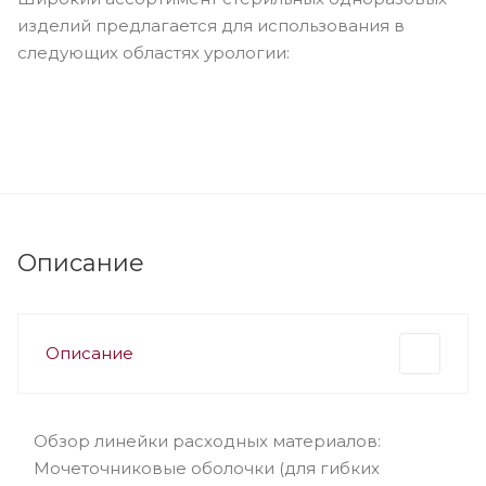
изделий предлагается для использования в
следующих областях урологии:
Чрескожная нефролитолапаксия (PCNL)
Гибкая уретеро-реноскопия и лазерная
литотрипсия
Полужесткая уретеро-реноскопия
Цистоскопия
Описание
Описание
Обзор линейки расходных материалов:
Мочеточниковые оболочки (для гибких