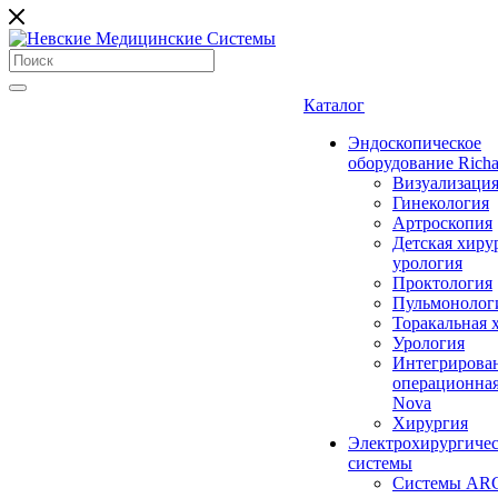
Каталог
Эндоскопическое
оборудование Richa
Визуализаци
Гинекология
Артроскопия
Детская хиру
урология
Проктология
Пульмонолог
Торакальная 
Урология
Интегрирова
операционная
Nova
Хирургия
Электрохирургиче
системы
Системы ARC