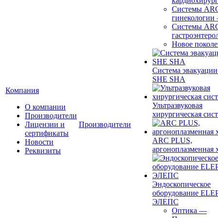
кардиохирур
Системы ARC
гинекологии
Системы ARC
гастроэнтеро
Новое покол
Система эвакуации
SHE SHA
Компания
Ультразвуковая
О компании
хирургическая сист
Производители
Лицензии и
Производители
сертификаты
ARC PLUS,
Новости
аргоноплазменная 
Реквизиты
Эндоскопическое
оборудование ELEP
ЭЛЕПС
Оптика
—