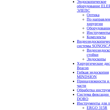
Эндоскопическое
оборудование ELEP
ЭЛЕПС
Оптика
По направле
хирургии
Оборудовани
Инструменты
Комплекты
Видеоэндоскопиче
системы SONOSC
Видеоэндоск
стойки
Эндоскопы
Хирургические ди
Beacon
Гибкая эндоскопия
MINDSION
Принадлежности и
части
Обработка инструм
Система фиксации 
DORO
Инструменты для 
ERGO 315R