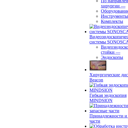
По направле
хирургии
—
Оборудовани
Инструменты
Комплекты
Видеоэндоскопиче
системы SONOSC
Видеоэндоск
стойки
—
Эндоскопы
Хирургические ди
Beacon
Гибкая эндоскопия
MINDSION
Принадлежности и
части