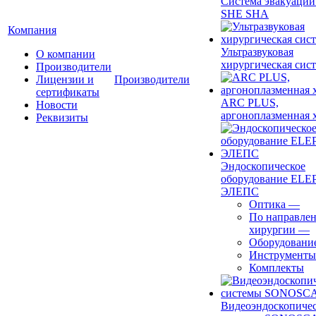
Система эвакуации
SHE SHA
Компания
Ультразвуковая
О компании
хирургическая сист
Производители
Лицензии и
Производители
сертификаты
ARC PLUS,
Новости
аргоноплазменная 
Реквизиты
Эндоскопическое
оборудование ELEP
ЭЛЕПС
Оптика
—
По направле
хирургии
—
Оборудовани
Инструменты
Комплекты
Видеоэндоскопиче