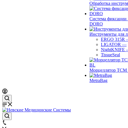
Обработка инструм
Система фиксации 
DORO
Инструменты для 
ERGO 315R
LIGATOR
—
NightKNIFE
TissueSeal
Морцеллятор ТСМ 
MetraBag