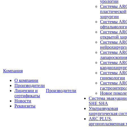
урологии
Системы ARC
пластической
хирургии
Системы ARC
офтальмолог
Системы ARC
открытой хи
Системы ARC
нейрохирург
Системы ARC
лапароскопи
Системы ARC
кардиохирур
Компания
Системы ARC
гинекологии
О компании
Системы ARC
Производители
гастроэнтеро
Лицензии и
Производители
Новое покол
сертификаты
Система эвакуации
Новости
SHE SHA
Реквизиты
Ультразвуковая
хирургическая сист
ARC PLUS,
аргоноплазменная 