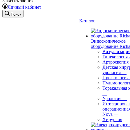
Заказать звонок
Личный кабинет
Поиск
Каталог
Эндоскопическое
оборудование Richa
Визуализаци
Гинекология
Артроскопия
Детская хиру
урология
—
Проктология
Пульмонолог
Торакальная 
—
Урология
—
Интегрирова
операционная
Nova
—
Хирургия