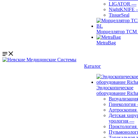
LIGATOR
—
NightKNIFE
TissueSeal
Морцеллятор ТСМ 
MetraBag
Каталог
Эндоскопическое
оборудование Richa
Визуализаци
Гинекология
Артроскопия
Детская хиру
урология
—
Проктология
Пульмонолог
Торакальная 