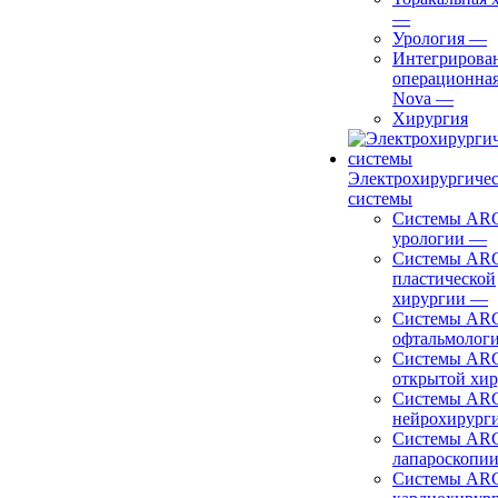
—
Урология
—
Интегрирова
операционная
Nova
—
Хирургия
Электрохирургиче
системы
Системы ARC
урологии
—
Системы ARC
пластической
хирургии
—
Системы ARC
офтальмолог
Системы ARC
открытой хи
Системы ARC
нейрохирург
Системы ARC
лапароскопи
Системы ARC