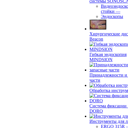
системы SONOSC
Видеоэндоск
стойки
—
Эндоскопы
Хирургические ди
Beacon
Гибкая эндоскопия
MINDSION
Принадлежности и
части
Обработка инструм
Система фиксации 
DORO
Инструменты для 
ERGO 315R