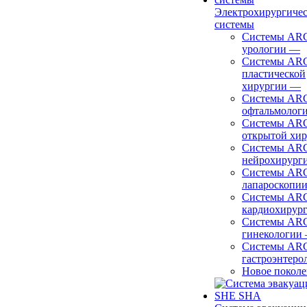
Электрохирургиче
системы
Системы ARC
урологии
—
Системы ARC
пластической
хирургии
—
Системы ARC
офтальмолог
Системы ARC
открытой хи
Системы ARC
нейрохирург
Системы ARC
лапароскопи
Системы ARC
кардиохирур
Системы ARC
гинекологии
Системы ARC
гастроэнтеро
Новое покол