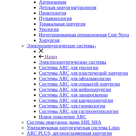
Артроскопия
Детская хирургия/урология
Проктология
Пульмонология
Торакальная хирургия
Урология
Интегрированная операционная Core Nova
Хирургия
Электрохирургические системы
Назад
Электрохирургические системы
Системы ARC для урологии
Системы ARC для пластической хирургии
Системы ARC для офтальмологии
Системы ARC для открытой хирургии
Системы ARC для нейрохирургии
Системы ARC для лапароскопии
Системы ARC для кардиохирургии
Системы ARC для гинекологии
Системы ARC для гастроэнтерологии
Новое поколение ARC
Система эвакуации дыма SHE SHA
Ультразвуковая хирургическая система Lotus
ARC PLUS, аргоноплазменная хирургия