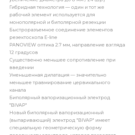
размера, когда это необходимо.
Гибридная технология — один и тот же
рабочий элемент используется для
Небольшие размеры резектоскопа The Princess
монополярной и биполярной резекции
делают его идеальным при лечении стеноза
Быстроразъемное соединение элементов
шейки матки, фертильности и бесплодия.
резектоскопа E-line
PANOVIEW оптика 2.7 мм, направление взгляда
12 градусов
Существенно меньшее сопротивление при
введении
Уменьшенная дилатация — значительно
меньшее травмирование цервикального
канала
Биполярный вапоризационный электрод
"BIVAP"
Новый биполярный вапоризационный
(выпаривающий) электрод "BIVAP" имеет
специальную геометрическую форму