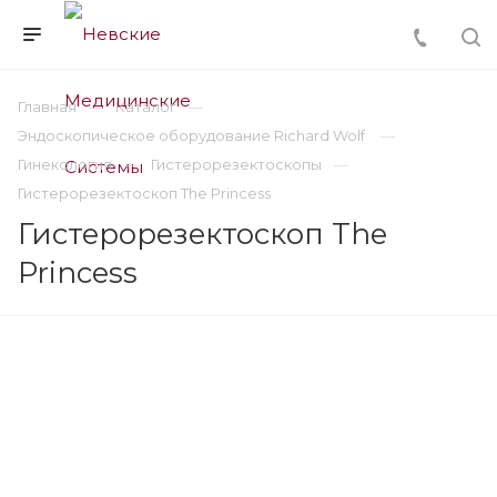
Главная
Каталог
Эндоскопическое оборудование Richard Wolf
Гинекология
Гистерорезектоскопы
Гистерорезектоскоп The Princess
Гистерорезектоскоп The
Princess