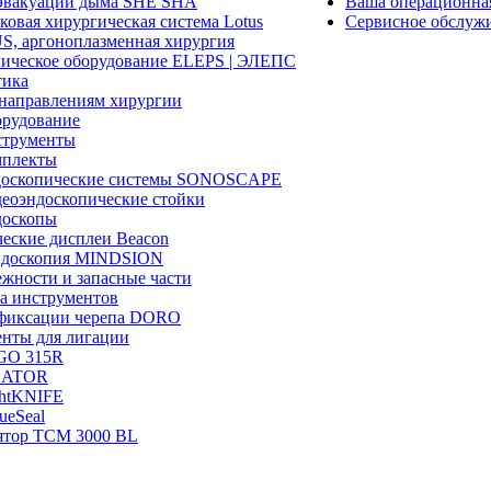
эвакуации дыма SHE SHA
Ваша операционн
ковая хирургическая система Lotus
Сервисное обслуж
, аргоноплазменная хирургия
ическое оборудование ELEPS | ЭЛЕПС
ика
направлениям хирургии
рудование
трументы
плекты
доскопические системы SONOSCAPE
еоэндоскопические стойки
оскопы
еские дисплеи Beacon
эндоскопия MINDSION
жности и запасные части
а инструментов
фиксации черепа DORO
нты для лигации
GO 315R
GATOR
htKNIFE
sueSeal
ятор ТСМ 3000 BL