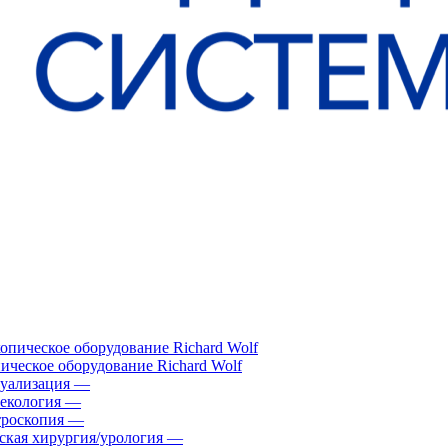
ическое оборудование Richard Wolf
уализация
—
екология
—
роскопия
—
ская хирургия/урология
—