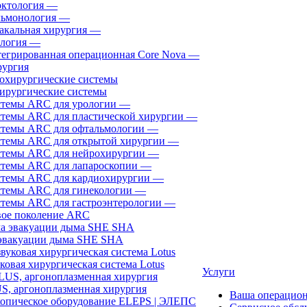
ктология
—
ьмонология
—
акальная хирургия
—
логия
—
егрированная операционная Core Nova
—
ургия
ирургические системы
темы ARC для урологии
—
темы ARC для пластической хирургии
—
темы ARC для офтальмологии
—
темы ARC для открытой хирургии
—
темы ARC для нейрохирургии
—
темы ARC для лапароскопии
—
темы ARC для кардиохирургии
—
темы ARC для гинекологии
—
темы ARC для гастроэнтерологии
—
ое поколение ARC
эвакуации дыма SHE SHA
ковая хирургическая система Lotus
Услуги
, аргоноплазменная хирургия
Ваша операцио