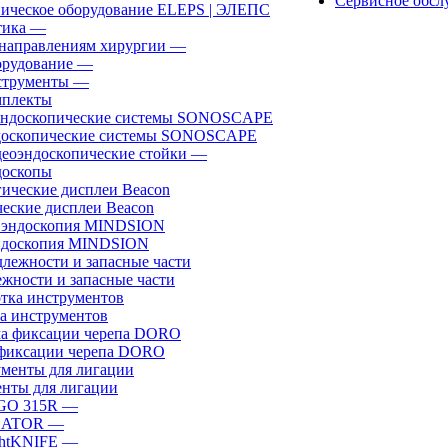
Сервисное обсл
ическое оборудование ELEPS | ЭЛЕПС
ика
—
направлениям хирургии
—
рудование
—
трументы
—
плекты
доскопические системы SONOSCAPE
еоэндоскопические стойки
—
оскопы
еские дисплеи Beacon
эндоскопия MINDSION
жности и запасные части
а инструментов
фиксации черепа DORO
нты для лигации
GO 315R
—
GATOR
—
htKNIFE
—