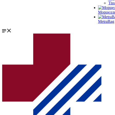
Tis
Морцелл
MetraBag