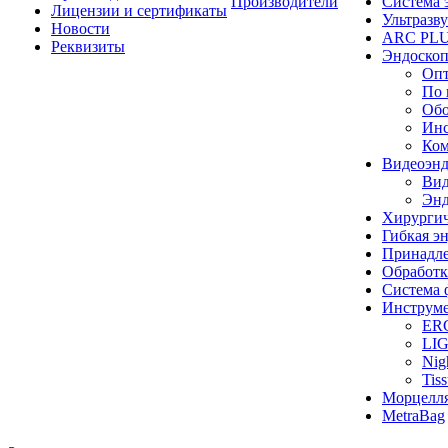
Производители
Система 
Лицензии и сертификаты
Ультразву
Новости
ARC PLUS
Реквизиты
Эндоскоп
Опт
По 
Обо
Инс
Ком
Видеоэн
Вид
Энд
Хирургич
Гибкая 
Принадле
Обработк
Система 
Инструме
ER
LI
Nig
Tis
Морцелл
MetraBag