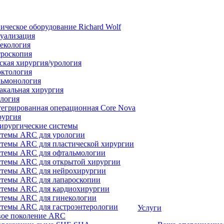
ическое оборудование Richard Wolf
уализация
екология
роскопия
ская хирургия/урология
ктология
ьмонология
акальная хирургия
логия
егрированная операционная Core Nova
ургия
ирургические системы
темы ARC для урологии
темы ARC для пластической хирургии
темы ARC для офтальмологии
темы ARC для открытой хирургии
темы ARC для нейрохирургии
темы ARC для лапароскопии
темы ARC для кардиохирургии
темы ARC для гинекологии
темы ARC для гастроэнтерологии
Услуги
ое поколение ARC