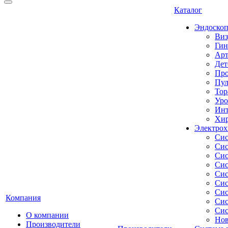
Каталог
Эндоскоп
Виз
Гин
Арт
Дет
Про
Пул
Тор
Уро
Инт
Хир
Электрох
Сис
Сис
Сис
Сис
Сис
Сис
Сис
Компания
Сис
Сис
О компании
Нов
Производители