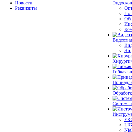
Новости
Эндоскоп
Реквизиты
Опт
По 
Обо
Инс
Ком
Видеоэн
Вид
Энд
Хирургич
Гибкая 
Принадле
Обработк
Система 
Инструме
ER
LI
Nig