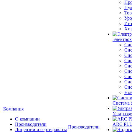
Про
Пул
Тор
Уро
Инт
Хир
Электрох
Сис
Сис
Сис
Сис
Сис
Сис
Сис
Сис
Сис
Нов
Система 
Компания
Ультразву
О компании
Производители
ARC PLUS
Производители
Лицензии и сертификаты