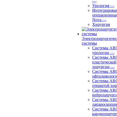
—
Урология
—
Интегрирова
операционная
Nova
—
Хирургия
Электрохирургиче
системы
Системы ARC
урологии
—
Системы ARC
пластической
хирургии
—
Системы ARC
офтальмолог
Системы ARC
открытой хи
Системы ARC
нейрохирург
Системы ARC
лапароскопи
Системы ARC
кардиохирур