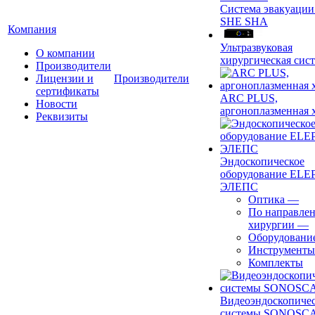
Система эвакуации
SHE SHA
Компания
Ультразвуковая
О компании
хирургическая сист
Производители
Лицензии и
Производители
сертификаты
ARC PLUS,
Новости
аргоноплазменная 
Реквизиты
Эндоскопическое
оборудование ELEP
ЭЛЕПС
Оптика
—
По направле
хирургии
—
Оборудовани
Инструменты
Комплекты
Видеоэндоскопиче
системы SONOSC