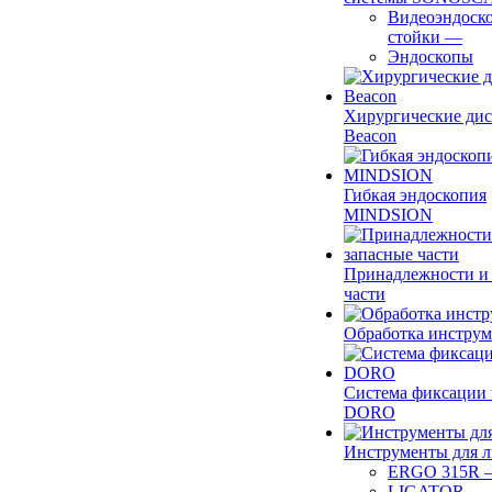
Видеоэндоск
стойки
—
Эндоскопы
Хирургические ди
Beacon
Гибкая эндоскопия
MINDSION
Принадлежности и
части
Обработка инструм
Система фиксации 
DORO
Инструменты для 
ERGO 315R
LIGATOR
—