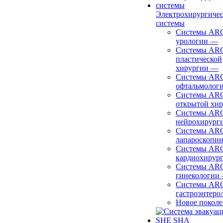
Электрохирургиче
системы
Системы ARC
урологии
—
Системы ARC
пластической
хирургии
—
Системы ARC
офтальмолог
Системы ARC
открытой хи
Системы ARC
нейрохирург
Системы ARC
лапароскопи
Системы ARC
кардиохирур
Системы ARC
гинекологии
Системы ARC
гастроэнтеро
Новое покол