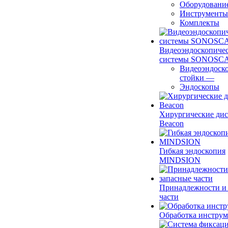
Оборудовани
Инструменты
Комплекты
Видеоэндоскопиче
системы SONOSC
Видеоэндоск
стойки
—
Эндоскопы
Хирургические ди
Beacon
Гибкая эндоскопия
MINDSION
Принадлежности и
части
Обработка инструм