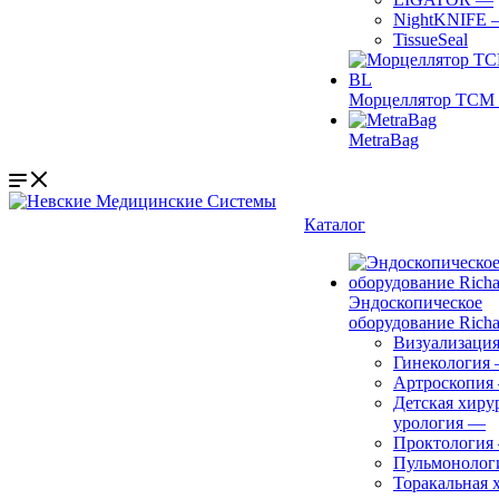
NightKNIFE
TissueSeal
Морцеллятор ТСМ 
MetraBag
Каталог
Эндоскопическое
оборудование Richa
Визуализаци
Гинекология
Артроскопия
Детская хиру
урология
—
Проктология
Пульмонолог
Торакальная 