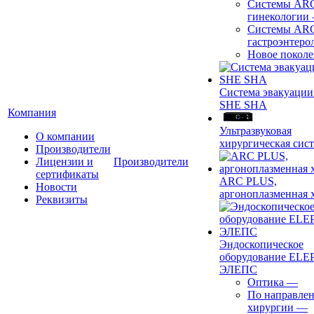
Системы ARC
гинекологии
Системы ARC
гастроэнтеро
Новое покол
Система эвакуации
SHE SHA
Компания
Ультразвуковая
О компании
хирургическая сист
Производители
Лицензии и
Производители
сертификаты
ARC PLUS,
Новости
аргоноплазменная 
Реквизиты
Эндоскопическое
оборудование ELEP
ЭЛЕПС
Оптика
—
По направле
хирургии
—