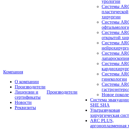
урологии
Системы ARC
пластической
хирургии
Системы ARC
офтальмолог
Системы ARC
открытой хи
Системы ARC
нейрохирург
Системы ARC
лапароскопи
Системы ARC
кардиохирур
Компания
Системы ARC
гинекологии
О компании
Системы ARC
Производители
гастроэнтеро
Лицензии и
Производители
Новое покол
сертификаты
Система эвакуации
Новости
SHE SHA
Реквизиты
Ультразвуковая
хирургическая сист
ARC PLUS,
аргоноплазменная 