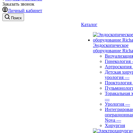
Заказать звонок
Личный кабинет
Поиск
Каталог
Эндоскопическое
оборудование Richa
Визуализаци
Гинекология
Артроскопия
Детская хиру
урология
—
Проктология
Пульмонолог
Торакальная 
—
Урология
—
Интегрирова
операционная
Nova
—
Хирургия