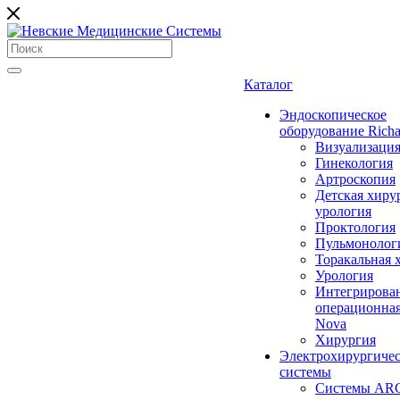
Каталог
Эндоскопическое
оборудование Richa
Визуализаци
Гинекология
Артроскопия
Детская хиру
урология
Проктология
Пульмонолог
Торакальная 
Урология
Интегрирова
операционная
Nova
Хирургия
Электрохирургиче
системы
Системы ARC