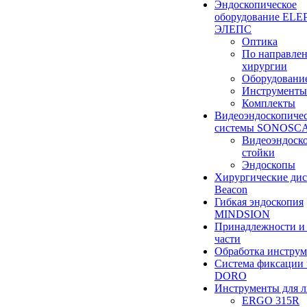
Эндоскопическое
оборудование ELEP
ЭЛЕПС
Оптика
По направле
хирургии
Оборудовани
Инструменты
Комплекты
Видеоэндоскопиче
системы SONOSC
Видеоэндоск
стойки
Эндоскопы
Хирургические ди
Beacon
Гибкая эндоскопия
MINDSION
Принадлежности и
части
Обработка инструм
Система фиксации 
DORO
Инструменты для 
ERGO 315R