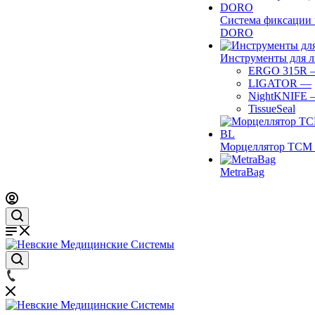
Система фиксации 
DORO
Инструменты для 
ERGO 315R
LIGATOR
—
NightKNIFE
TissueSeal
Морцеллятор ТСМ 
MetraBag