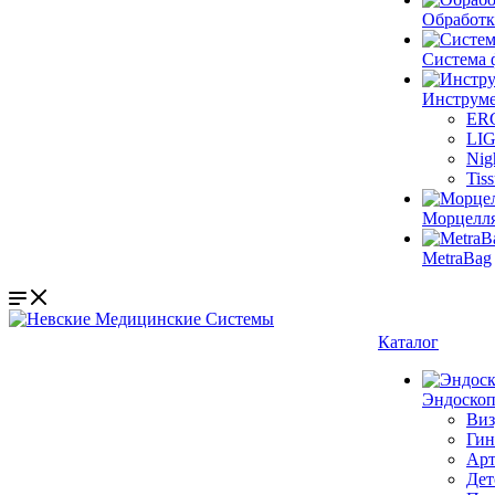
Обработк
Система 
Инструме
ER
LI
Nig
Tis
Морцелл
MetraBag
Каталог
Эндоскоп
Виз
Гин
Арт
Дет