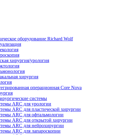
ическое оборудование Richard Wolf
уализация
екология
роскопия
ская хирургия/урология
ктология
ьмонология
акальная хирургия
логия
егрированная операционная Core Nova
ургия
ирургические системы
темы ARC для урологии
темы ARC для пластической хирургии
темы ARC для офтальмологии
темы ARC для открытой хирургии
темы ARC для нейрохирургии
темы ARC для лапароскопии