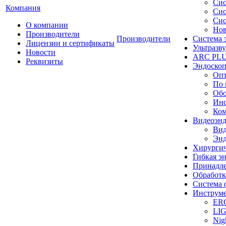
Сис
Компания
Сис
Сис
О компании
Нов
Производители
Производители
Система 
Лицензии и сертификаты
Ультразву
Новости
ARC PLUS
Реквизиты
Эндоскоп
Опт
По 
Обо
Инс
Ком
Видеоэн
Вид
Энд
Хирургич
Гибкая 
Принадле
Обработк
Система 
Инструме
ER
LI
Nig