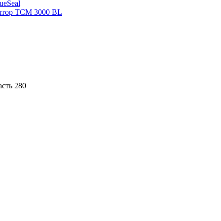
sueSeal
ятор ТСМ 3000 BL
асть 280