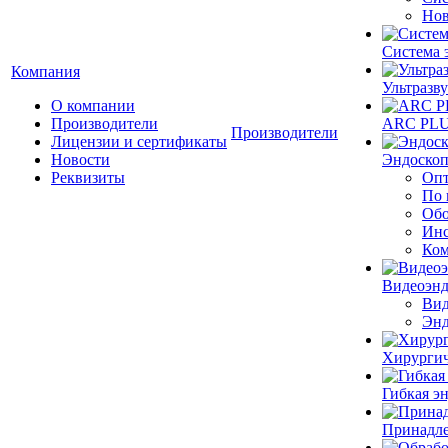
Нов
Система 
Компания
Ультразву
О компании
Производители
ARC PLUS
Производители
Лицензии и сертификаты
Новости
Эндоскоп
Реквизиты
Опт
По 
Обо
Инс
Ком
Видеоэн
Вид
Энд
Хирургич
Гибкая 
Принадле