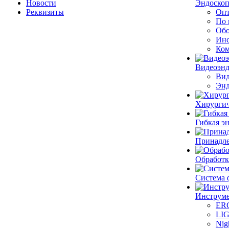
Новости
Эндоскоп
Реквизиты
Опт
По 
Обо
Инс
Ком
Видеоэн
Вид
Энд
Хирургич
Гибкая 
Принадле
Обработк
Система 
Инструме
ER
LI
Nig