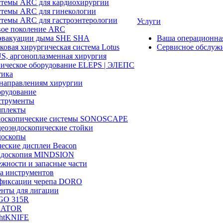
темы ARC для кардиохирургии
темы ARC для гинекологии
темы ARC для гастроэнтерологии
Услуги
ое поколение ARC
эвакуации дыма SHE SHA
Ваша операционн
ковая хирургическая система Lotus
Сервисное обслуж
, аргоноплазменная хирургия
ическое оборудование ELEPS | ЭЛЕПС
ика
направлениям хирургии
рудование
трументы
плекты
доскопические системы SONOSCAPE
еоэндоскопические стойки
оскопы
еские дисплеи Beacon
эндоскопия MINDSION
жности и запасные части
а инструментов
фиксации черепа DORO
нты для лигации
GO 315R
GATOR
htKNIFE