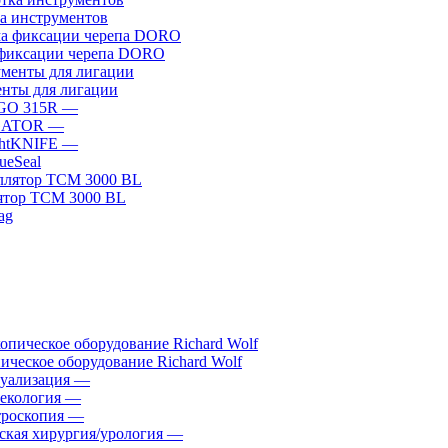
а инструментов
фиксации черепа DORO
нты для лигации
GO 315R
—
GATOR
—
htKNIFE
—
sueSeal
ятор ТСМ 3000 BL
ическое оборудование Richard Wolf
уализация
—
екология
—
роскопия
—
ская хирургия/урология
—