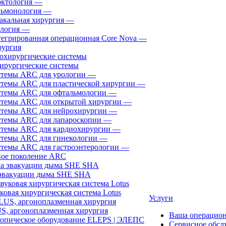
ктология
—
ьмонология
—
акальная хирургия
—
логия
—
егрированная операционная Core Nova
—
ургия
ирургические системы
темы ARC для урологии
—
темы ARC для пластической хирургии
—
темы ARC для офтальмологии
—
темы ARC для открытой хирургии
—
темы ARC для нейрохирургии
—
темы ARC для лапароскопии
—
темы ARC для кардиохирургии
—
темы ARC для гинекологии
—
темы ARC для гастроэнтерологии
—
ое поколение ARC
эвакуации дыма SHE SHA
ковая хирургическая система Lotus
Услуги
, аргоноплазменная хирургия
Ваша операцио
Сервисное обсл