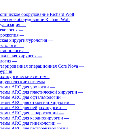
ическое оборудование Richard Wolf
уализация
—
екология
—
роскопия
—
ская хирургия/урология
—
ктология
—
ьмонология
—
акальная хирургия
—
логия
—
егрированная операционная Core Nova
—
ургия
ирургические системы
темы ARC для урологии
—
темы ARC для пластической хирургии
—
темы ARC для офтальмологии
—
темы ARC для открытой хирургии
—
темы ARC для нейрохирургии
—
темы ARC для лапароскопии
—
темы ARC для кардиохирургии
—
темы ARC для гинекологии
—
темы ARC для гастроэнтерологии
—