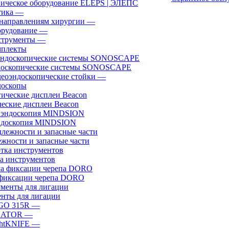
ическое оборудование ELEPS | ЭЛЕПС
ика
—
направлениям хирургии
—
рудование
—
трументы
—
плекты
доскопические системы SONOSCAPE
еоэндоскопические стойки
—
оскопы
еские дисплеи Beacon
эндоскопия MINDSION
жности и запасные части
а инструментов
фиксации черепа DORO
нты для лигации
GO 315R
—
GATOR
—
htKNIFE
—