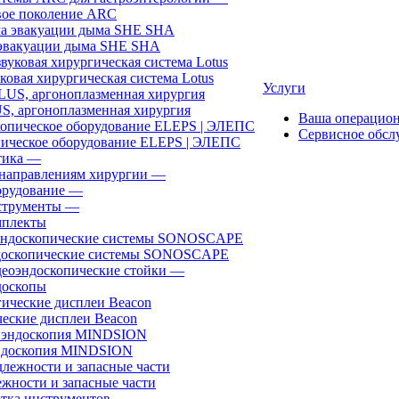
ое поколение ARC
эвакуации дыма SHE SHA
ковая хирургическая система Lotus
Услуги
, аргоноплазменная хирургия
Ваша операцио
Сервисное обсл
ическое оборудование ELEPS | ЭЛЕПС
ика
—
направлениям хирургии
—
рудование
—
трументы
—
плекты
доскопические системы SONOSCAPE
еоэндоскопические стойки
—
оскопы
еские дисплеи Beacon
эндоскопия MINDSION
жности и запасные части