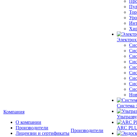
Про
Пул
Тор
Уро
Инт
Хир
Электрох
Сис
Сис
Сис
Сис
Сис
Сис
Сис
Сис
Сис
Нов
Система 
Компания
Ультразву
О компании
Производители
ARC PLUS
Производители
Лицензии и сертификаты