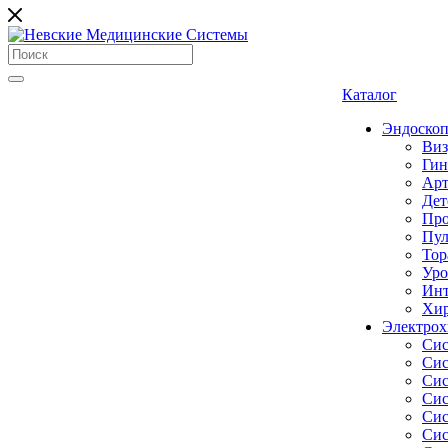
Каталог
Эндоскоп
Виз
Гин
Арт
Дет
Про
Пул
Тор
Уро
Инт
Хир
Электрох
Сис
Сис
Сис
Сис
Сис
Сис