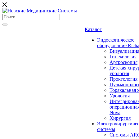
Каталог
Эндоскопическое
оборудование Richa
Визуализаци
Гинекология
Артроскопия
Детская хиру
урология
Проктология
Пульмонолог
Торакальная 
Урология
Интегрирова
операционная
Nova
Хирургия
Электрохирургиче
системы
Системы ARC