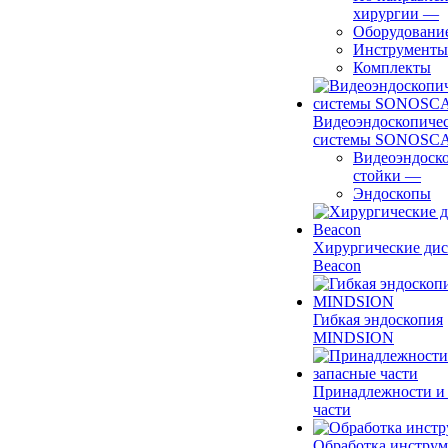
хирургии
—
Оборудовани
Инструменты
Комплекты
Видеоэндоскопиче
системы SONOSC
Видеоэндоск
стойки
—
Эндоскопы
Хирургические ди
Beacon
Гибкая эндоскопия
MINDSION
Принадлежности и
части
Обработка инструм