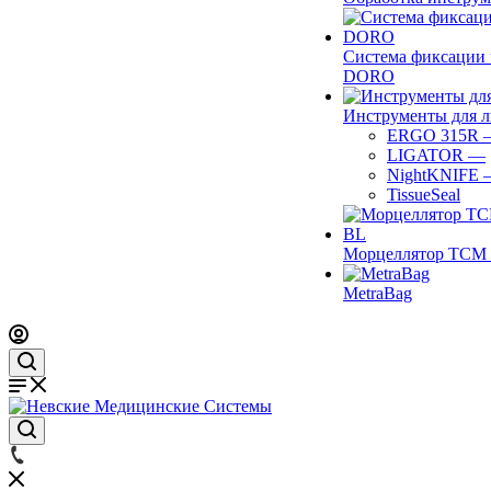
Система фиксации 
DORO
Инструменты для 
ERGO 315R
LIGATOR
—
NightKNIFE
TissueSeal
Морцеллятор ТСМ 
MetraBag