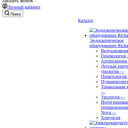
Заказать звонок
Личный кабинет
Поиск
Каталог
Эндоскопическое
оборудование Richa
Визуализаци
Гинекология
Артроскопия
Детская хиру
урология
—
Проктология
Пульмонолог
Торакальная 
—
Урология
—
Интегрирова
операционная
Nova
—
Хирургия