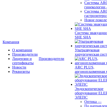
Системы ARC
гинекологии
Системы ARC
гастроэнтеро
Новое покол
Система эвакуации
SHE SHA
Компания
О компании
Ультразвуковая
Производители
хирургическая сист
Лицензии и
Производители
сертификаты
Новости
ARC PLUS,
Реквизиты
аргоноплазменная 
Эндоскопическое
оборудование ELEP
ЭЛЕПС
Оптика
—
По направле