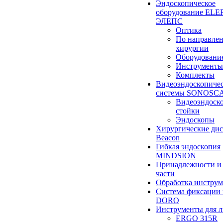
Эндоскопическое
оборудование ELEP
ЭЛЕПС
Оптика
По направле
хирургии
Оборудовани
Инструменты
Комплекты
Видеоэндоскопиче
системы SONOSC
Видеоэндоск
стойки
Эндоскопы
Хирургические ди
Beacon
Гибкая эндоскопия
MINDSION
Принадлежности и
части
Обработка инструм
Система фиксации 
DORO
Инструменты для 
ERGO 315R