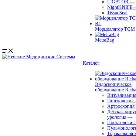
LIGATOR
—
NightKNIFE
TissueSeal
Морцеллятор ТСМ 
MetraBag
Каталог
Эндоскопическое
оборудование Richa
Визуализаци
Гинекология
Артроскопия
Детская хиру
урология
—
Проктология
Пульмонолог
Торакальная 