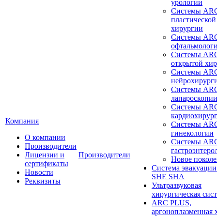
урологии
Системы ARC
пластической
хирургии
Системы ARC
офтальмолог
Системы ARC
открытой хи
Системы ARC
нейрохирург
Системы ARC
лапароскопи
Системы ARC
кардиохирур
Компания
Системы ARC
гинекологии
О компании
Системы ARC
Производители
гастроэнтеро
Лицензии и
Производители
Новое покол
сертификаты
Система эвакуации
Новости
SHE SHA
Реквизиты
Ультразвуковая
хирургическая сист
ARC PLUS,
аргоноплазменная 