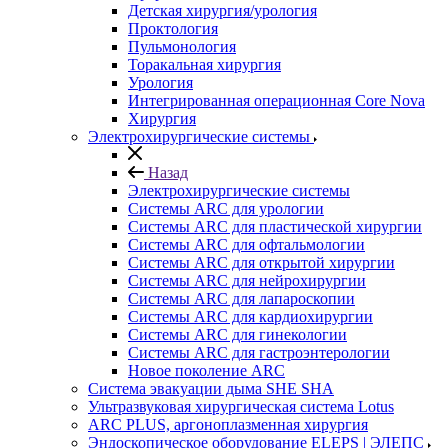
Детская хирургия/урология
Проктология
Пульмонология
Торакальная хирургия
Урология
Интегрированная операционная Core Nova
Хирургия
Электрохирургические системы
Назад
Электрохирургические системы
Системы ARC для урологии
Системы ARC для пластической хирургии
Системы ARC для офтальмологии
Системы ARC для открытой хирургии
Системы ARC для нейрохирургии
Системы ARC для лапароскопии
Системы ARC для кардиохирургии
Системы ARC для гинекологии
Системы ARC для гастроэнтерологии
Новое поколение ARC
Система эвакуации дыма SHE SHA
Ультразвуковая хирургическая система Lotus
ARC PLUS, аргоноплазменная хирургия
Эндоскопическое оборудование ELEPS | ЭЛЕПС