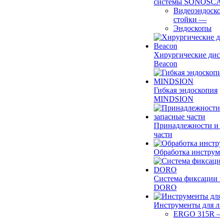
системы SONOSC
Видеоэндоск
стойки
—
Эндоскопы
Хирургические ди
Beacon
Гибкая эндоскопия
MINDSION
Принадлежности и
части
Обработка инструм
Система фиксации 
DORO
Инструменты для 
ERGO 315R