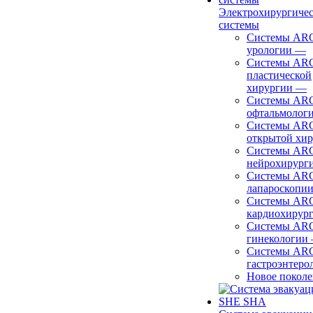
Электрохирургиче
системы
Системы ARC
урологии
—
Системы ARC
пластической
хирургии
—
Системы ARC
офтальмолог
Системы ARC
открытой хи
Системы ARC
нейрохирург
Системы ARC
лапароскопи
Системы ARC
кардиохирур
Системы ARC
гинекологии
Системы ARC
гастроэнтеро
Новое покол