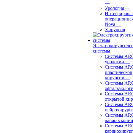
—
Урология
—
Интегрирова
операционная
Nova
—
Хирургия
Электрохирургиче
системы
Системы ARC
урологии
—
Системы ARC
пластической
хирургии
—
Системы ARC
офтальмолог
Системы ARC
открытой хи
Системы ARC
нейрохирург
Системы ARC
лапароскопи
Системы ARC
кардиохирур