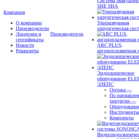
Система эвакуации
SHE SHA
Компания
О компании
Ультразвуковая
Производители
хирургическая сист
Лицензии и
Производители
сертификаты
Новости
ARC PLUS,
Реквизиты
аргоноплазменная 
Эндоскопическое
оборудование ELEP
ЭЛЕПС
Оптика
—
По направле
хирургии
—
Оборудовани
Инструменты
Комплекты
Видеоэндоскопиче