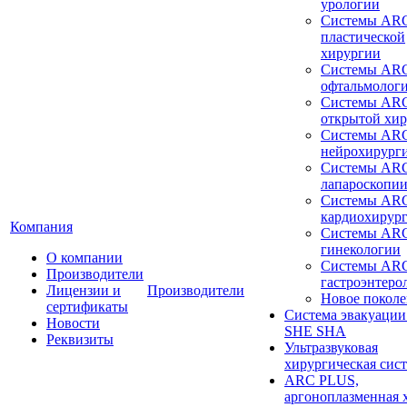
урологии
Системы ARC
пластической
хирургии
Системы ARC
офтальмолог
Системы ARC
открытой хи
Системы ARC
нейрохирург
Системы ARC
лапароскопи
Системы ARC
кардиохирур
Компания
Системы ARC
гинекологии
О компании
Системы ARC
Производители
гастроэнтеро
Лицензии и
Производители
Новое покол
сертификаты
Система эвакуации
Новости
SHE SHA
Реквизиты
Ультразвуковая
хирургическая сист
ARC PLUS,
аргоноплазменная 