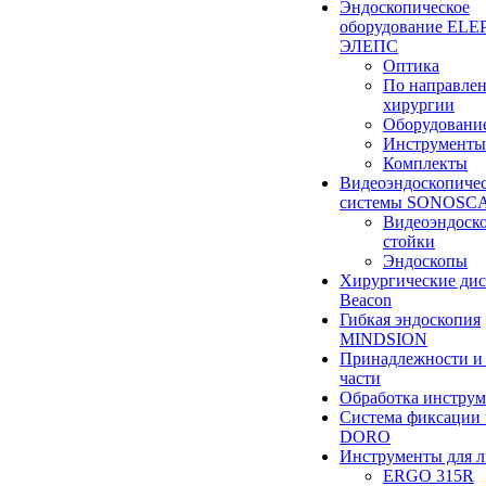
Эндоскопическое
оборудование ELEP
ЭЛЕПС
Оптика
По направле
хирургии
Оборудовани
Инструменты
Комплекты
Видеоэндоскопиче
системы SONOSC
Видеоэндоск
стойки
Эндоскопы
Хирургические ди
Beacon
Гибкая эндоскопия
MINDSION
Принадлежности и
части
Обработка инструм
Система фиксации 
DORO
Инструменты для 
ERGO 315R