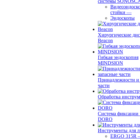
системы SONOSC
Видеоэндоск
стойки
—
Эндоскопы
Хирургические ди
Beacon
Гибкая эндоскопия
MINDSION
Принадлежности и
части
Обработка инструм
Система фиксации 
DORO
Инструменты для 
ERGO 315R