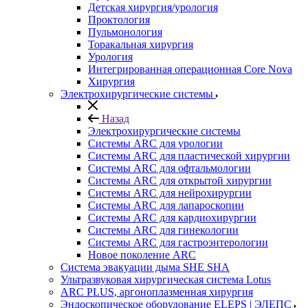
Детская хирургия/урология
Проктология
Пульмонология
Торакальная хирургия
Урология
Интегрированная операционная Core Nova
Хирургия
Электрохирургические системы
Назад
Электрохирургические системы
Системы ARC для урологии
Системы ARC для пластической хирургии
Системы ARC для офтальмологии
Системы ARC для открытой хирургии
Системы ARC для нейрохирургии
Системы ARC для лапароскопии
Системы ARC для кардиохирургии
Системы ARC для гинекологии
Системы ARC для гастроэнтерологии
Новое поколение ARC
Система эвакуации дыма SHE SHA
Ультразвуковая хирургическая система Lotus
ARC PLUS, аргоноплазменная хирургия
Эндоскопическое оборудование ELEPS | ЭЛЕПС