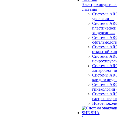
Электрохирургиче
системы
Системы ARC
урологии
—
Системы ARC
пластической
хирургии
—
Системы ARC
офтальмолог
Системы ARC
открытой хи
Системы ARC
нейрохирург
Системы ARC
лапароскопи
Системы ARC
кардиохирур
Системы ARC
гинекологии
Системы ARC
гастроэнтеро
Новое покол