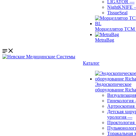
LIGATOR
—
NightKNIFE
TissueSeal
Морцеллятор ТСМ 
MetraBag
Каталог
Эндоскопическое
оборудование Richa
Визуализаци
Гинекология
Артроскопия
Детская хиру
урология
—
Проктология
Пульмонолог
Торакальная 