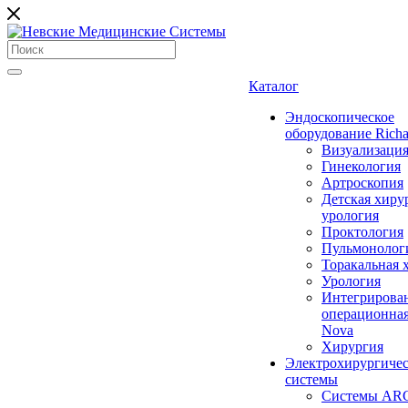
Каталог
Эндоскопическое
оборудование Richa
Визуализаци
Гинекология
Артроскопия
Детская хиру
урология
Проктология
Пульмонолог
Торакальная 
Урология
Интегрирова
операционная
Nova
Хирургия
Электрохирургиче
системы
Системы ARC