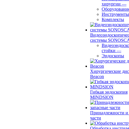
хирургии
—
Оборудовани
Инструменты
Комплекты
Видеоэндоскопиче
системы SONOSC
Видеоэндоск
стойки
—
Эндоскопы
Хирургические ди
Beacon
Гибкая эндоскопия
MINDSION
Принадлежности и
части
Обработка инструм