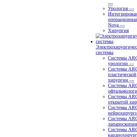
—
Урология
—
Интегрирова
операционная
Nova
—
Хирургия
Электрохирургиче
системы
Системы ARC
урологии
—
Системы ARC
пластической
хирургии
—
Системы ARC
офтальмолог
Системы ARC
открытой хи
Системы ARC
нейрохирург
Системы ARC
лапароскопи
Системы ARC
кардиохирур