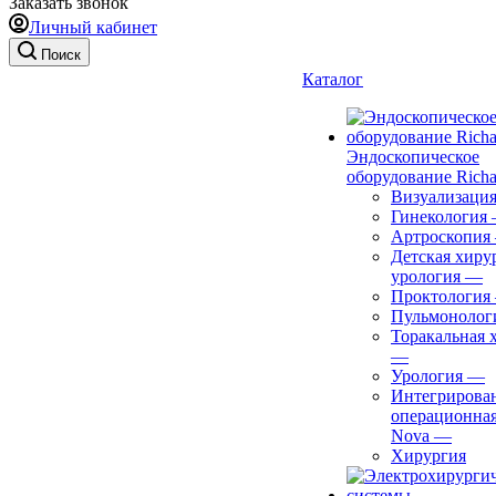
Заказать звонок
Личный кабинет
Поиск
Каталог
Эндоскопическое
оборудование Richa
Визуализаци
Гинекология
Артроскопия
Детская хиру
урология
—
Проктология
Пульмонолог
Торакальная 
—
Урология
—
Интегрирова
операционная
Nova
—
Хирургия