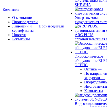
Система эвакуации
SHE SHA
Компания
О компании
Ультразвуковая
Производители
хирургическая сист
Лицензии и
Производители
сертификаты
Новости
ARC PLUS,
Реквизиты
аргоноплазменная 
Эндоскопическое
оборудование ELEP
ЭЛЕПС
Оптика
—
По направле
хирургии
—
Оборудовани
Инструменты
Комплекты
Видеоэндоскопиче