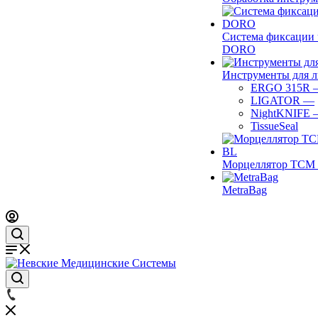
Система фиксации 
DORO
Инструменты для 
ERGO 315R
LIGATOR
—
NightKNIFE
TissueSeal
Морцеллятор ТСМ 
MetraBag