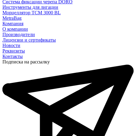
Система фиксации черепа DORO
Инструменты для лигации
Морцеллятор ТСМ 3000 BL
MetraBag
Компания
О компании
Производители
Лицензии и сертификаты
Новости
Реквизиты
Контакты
Подписка на рассылку