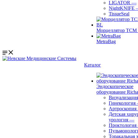
LIGATOR
—
NightKNIFE
TissueSeal
Морцеллятор ТСМ 
MetraBag
Каталог
Эндоскопическое
оборудование Richa
Визуализаци
Гинекология
Артроскопия
Детская хиру
урология
—
Проктология
Пульмонолог
Торакальная 