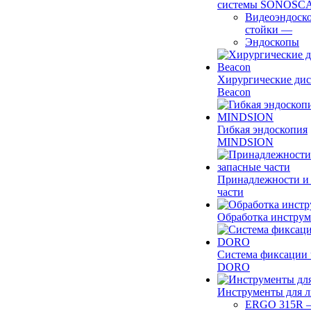
системы SONOSC
Видеоэндоск
стойки
—
Эндоскопы
Хирургические ди
Beacon
Гибкая эндоскопия
MINDSION
Принадлежности и
части
Обработка инструм
Система фиксации 
DORO
Инструменты для 
ERGO 315R