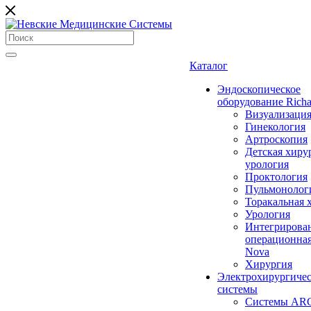
Каталог
Эндоскопическое
оборудование Richa
Визуализаци
Гинекология
Артроскопия
Детская хиру
урология
Проктология
Пульмонолог
Торакальная 
Урология
Интегрирова
операционная
Nova
Хирургия
Электрохирургиче
системы
Системы ARC