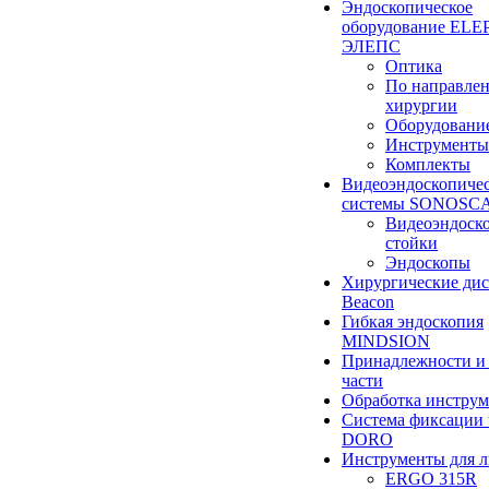
Эндоскопическое
оборудование ELEP
ЭЛЕПС
Оптика
По направле
хирургии
Оборудовани
Инструменты
Комплекты
Видеоэндоскопиче
системы SONOSC
Видеоэндоск
стойки
Эндоскопы
Хирургические ди
Beacon
Гибкая эндоскопия
MINDSION
Принадлежности и
части
Обработка инструм
Система фиксации 
DORO
Инструменты для 
ERGO 315R