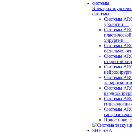
Электрохирургиче
системы
Системы ARC
урологии
—
Системы ARC
пластической
хирургии
—
Системы ARC
офтальмолог
Системы ARC
открытой хи
Системы ARC
нейрохирург
Системы ARC
лапароскопи
Системы ARC
кардиохирур
Системы ARC
гинекологии
Системы ARC
гастроэнтеро
Новое покол