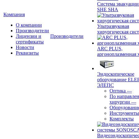
Система эвакуации
SHE SHA
Компания
О компании
Ультразвуковая
Производители
хирургическая сист
Лицензии и
Производители
сертификаты
Новости
ARC PLUS,
Реквизиты
аргоноплазменная 
Эндоскопическое
оборудование ELEP
ЭЛЕПС
Оптика
—
По направле
хирургии
—
Оборудовани
Инструменты
Комплекты
Видеоэндоскопиче