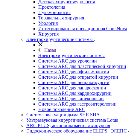
Детская хирургия/урология
Проктология
Пульмонология
Торакальная хирургия
Урология
Интегрированная операционная Core Nova
Хирургия
Электрохирургические системы
Назад
Электрохирургические системы
Системы ARC для урологии
Системы ARC для пластической хирургии
Системы ARC для офтальмологии
Системы ARC для открытой хирургии
Системы ARC для нейрохирургии
Системы ARC для лапароскопии
Системы ARC для кардиохирургии
Системы ARC для гинекологии
Системы ARC для гастроэнтерологии
Новое поколение ARC
Система эвакуации дыма SHE SHA
Ультразвуковая хирургическая система Lotus
ARC PLUS, аргоноплазменная хирургия
Эндоскопическое оборудование ELEPS | ЭЛЕПС