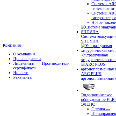
Системы ARC
гинекологии
Системы ARC
гастроэнтеро
Новое покол
Система эвакуации
SHE SHA
Компания
О компании
Ультразвуковая
Производители
хирургическая сист
Лицензии и
Производители
сертификаты
Новости
ARC PLUS,
Реквизиты
аргоноплазменная 
Эндоскопическое
оборудование ELEP
ЭЛЕПС
Оптика
—
По направле