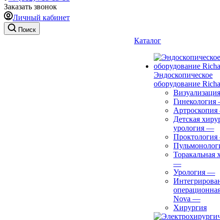
Заказать звонок
Личный кабинет
Поиск
Каталог
Эндоскопическое
оборудование Richa
Визуализаци
Гинекология
Артроскопия
Детская хиру
урология
—
Проктология
Пульмонолог
Торакальная 
—
Урология
—
Интегрирова
операционная
Nova
—
Хирургия