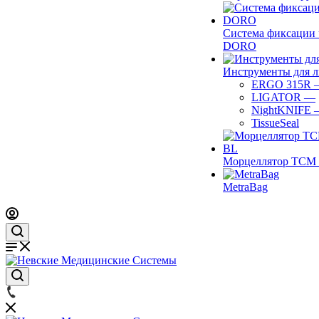
Система фиксации 
DORO
Инструменты для 
ERGO 315R
LIGATOR
—
NightKNIFE
TissueSeal
Морцеллятор ТСМ 
MetraBag