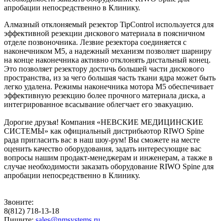
апробации непосредственно в Клинику.
Алмазный отклоняемый резектор TipControl используется для
эффективной резекции дискового материала в поясничном
отделе позвоночника. Лезвие резектора соединяется с
наконечником M5, а надежный механизм позволяет шарниру
на конце наконечника активно отклонять дистальный конец.
Это позволяет резектору достичь большей части дискового
пространства, из за чего большая часть ткани ядра может быть
легко удалена. Режимы наконечника мотора M5 обеспечивает
эффективную резекцию более прочного материала диска, а
интегрированное всасывание облегчает его эвакуацию.
Дорогие друзья! Компания «НЕВСКИЕ МЕДИЦИНСКИЕ
СИСТЕМЫ» как официальный дистрибьютор RIWO Spine
рада пригласить вас в наш шоу-рум! Вы сможете на месте
оценить качество оборудования, задать интересующие вас
вопросы нашим продакт-менеджерам и инженерам, а также в
случае необходимости заказать оборудование RIWO Spine для
апробации непосредственно в Клинику.
Звоните:
8(812) 718-13-18
Пишите:
sales@nmsystems.ru