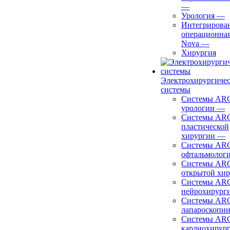
—
Урология
—
Интегрирова
операционная
Nova
—
Хирургия
Электрохирургиче
системы
Системы ARC
урологии
—
Системы ARC
пластической
хирургии
—
Системы ARC
офтальмолог
Системы ARC
открытой хи
Системы ARC
нейрохирург
Системы ARC
лапароскопи
Системы ARC
кардиохирур