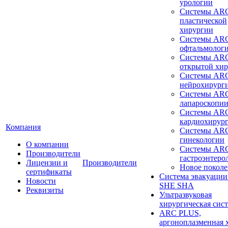
урологии
Системы ARC
пластической
хирургии
Системы ARC
офтальмолог
Системы ARC
открытой хи
Системы ARC
нейрохирург
Системы ARC
лапароскопи
Системы ARC
кардиохирур
Компания
Системы ARC
гинекологии
О компании
Системы ARC
Производители
гастроэнтеро
Лицензии и
Производители
Новое покол
сертификаты
Система эвакуации
Новости
SHE SHA
Реквизиты
Ультразвуковая
хирургическая сист
ARC PLUS,
аргоноплазменная 