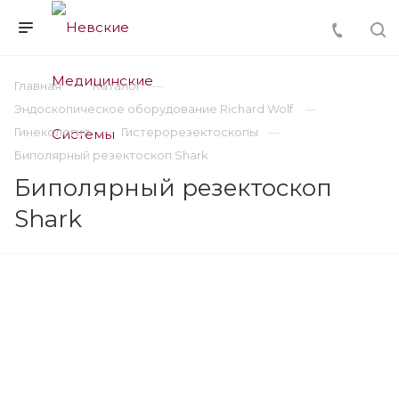
Главная
Каталог
Эндоскопическое оборудование Richard Wolf
Гинекология
Гистерорезектоскопы
Биполярный резектоскоп Shark
Биполярный резектоскоп
Shark