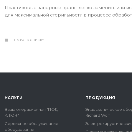
Пластиковые запорные краны легко заменить или ис
для максимальной стерильности в процессе обрабо
НАЗАД К СПИСКУ
УСЛУГИ
ПРОДУКЦИЯ
Ваша операционная "ПОД
Эндоскопическое обо
КЛЮЧ"
Richard Wolf
Сервисное обслуживание
Электрохирургически
оборудования
Система эвакуации ды