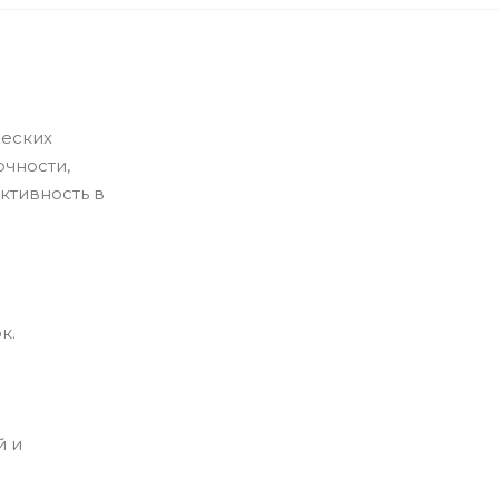
ческих
очности,
ктивность в
к.
й и