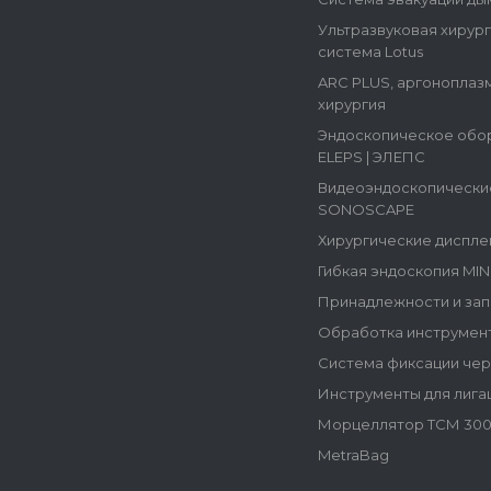
Ультразвуковая хирур
система Lotus
ARC PLUS, аргоноплаз
хирургия
Эндоскопическое обо
ELEPS | ЭЛЕПС
Видеоэндоскопически
SONOSCAPE
Хирургические диспле
Гибкая эндоскопия MI
Принадлежности и зап
Обработка инструмен
Система фиксации че
Инструменты для лига
Морцеллятор ТСМ 300
MetraBag