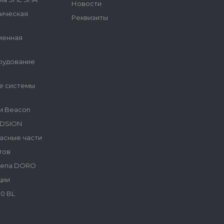
Новости
гическая
Реквизиты
менная
рудование
е системы
и Beacon
NDSION
асные части
тов
репа DORO
ции
0 BL