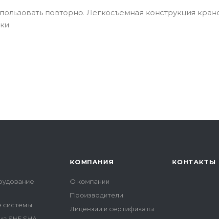
пользовать повторно. Легкосъемная конструкция кран
тки
КОМПАНИЯ
КОНТАКТЫ
рудование
О компании
Производители
е системы
Лицензии и сертификаты
ма SHE SHA