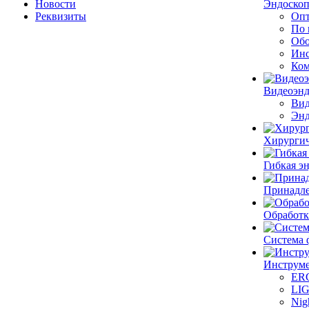
Новости
Эндоскоп
Реквизиты
Опт
По 
Обо
Инс
Ком
Видеоэн
Вид
Энд
Хирургич
Гибкая 
Принадле
Обработк
Система 
Инструме
ER
LI
Nig