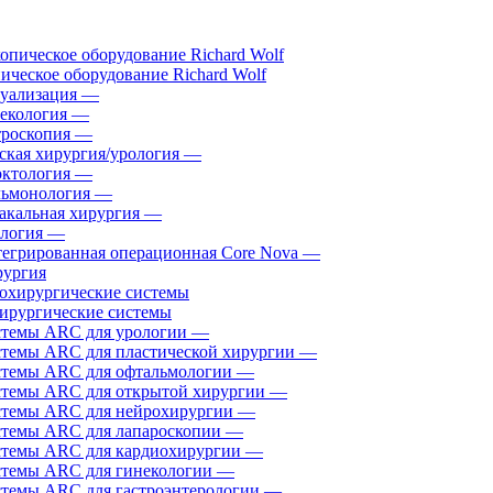
ическое оборудование Richard Wolf
уализация
—
екология
—
роскопия
—
ская хирургия/урология
—
ктология
—
ьмонология
—
акальная хирургия
—
логия
—
егрированная операционная Core Nova
—
ургия
ирургические системы
темы ARC для урологии
—
темы ARC для пластической хирургии
—
темы ARC для офтальмологии
—
темы ARC для открытой хирургии
—
темы ARC для нейрохирургии
—
темы ARC для лапароскопии
—
темы ARC для кардиохирургии
—
темы ARC для гинекологии
—
темы ARC для гастроэнтерологии
—