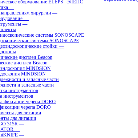
ическое оборудование ELEPS | ЭЛЕПС
ика
—
направлениям хирургии
—
рудование
—
трументы
—
плекты
доскопические системы SONOSCAPE
еоэндоскопические стойки
—
оскопы
еские дисплеи Beacon
эндоскопия MINDSION
жности и запасные части
а инструментов
фиксации черепа DORO
нты для лигации
GO 315R
—
GATOR
—
htKNIFE
—