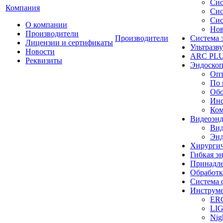
Сис
Компания
Сис
Сис
О компании
Нов
Производители
Производители
Система 
Лицензии и сертификаты
Ультразву
Новости
ARC PLUS
Реквизиты
Эндоскоп
Опт
По 
Обо
Инс
Ком
Видеоэн
Вид
Энд
Хирургич
Гибкая 
Принадле
Обработк
Система 
Инструме
ER
LI
Nig