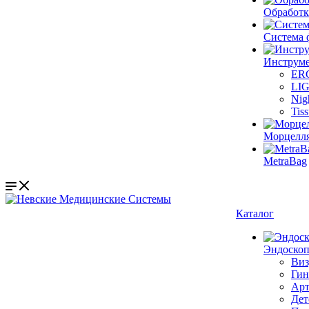
Обработк
Система 
Инструме
ER
LI
Nig
Tis
Морцелл
MetraBag
Каталог
Эндоскоп
Виз
Гин
Арт
Дет