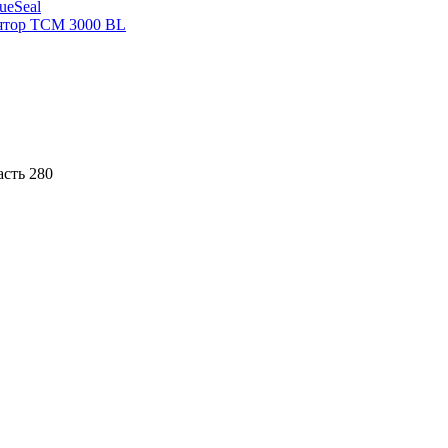
sueSeal
ятор ТСМ 3000 BL
асть 280