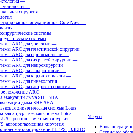
ктология
—
ьмонология
—
акальная хирургия
—
логия
—
егрированная операционная Core Nova
—
ургия
ирургические системы
темы ARC для урологии
—
темы ARC для пластической хирургии
—
темы ARC для офтальмологии
—
темы ARC для открытой хирургии
—
темы ARC для нейрохирургии
—
темы ARC для лапароскопии
—
темы ARC для кардиохирургии
—
темы ARC для гинекологии
—
темы ARC для гастроэнтерологии
—
ое поколение ARC
эвакуации дыма SHE SHA
ковая хирургическая система Lotus
Услуги
, аргоноплазменная хирургия
Ваша операцио
Сервисное обсл