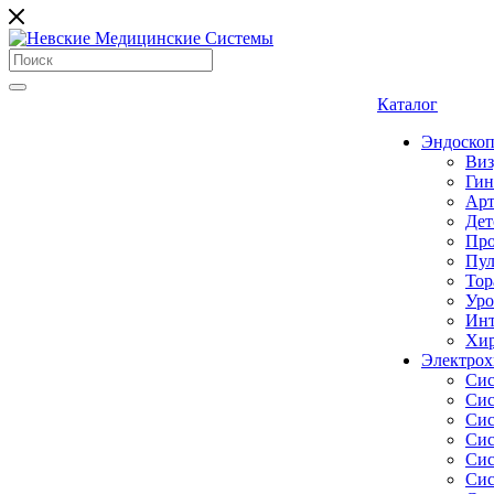
Каталог
Эндоскоп
Виз
Гин
Арт
Дет
Про
Пул
Тор
Уро
Инт
Хир
Электрох
Сис
Сис
Сис
Сис
Сис
Сис