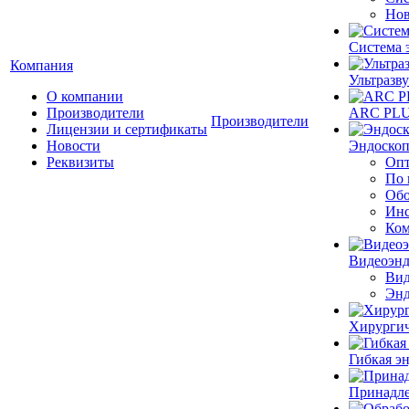
Нов
Система 
Компания
Ультразву
О компании
Производители
ARC PLUS
Производители
Лицензии и сертификаты
Новости
Эндоскоп
Реквизиты
Опт
По 
Обо
Инс
Ком
Видеоэн
Вид
Энд
Хирургич
Гибкая 
Принадле