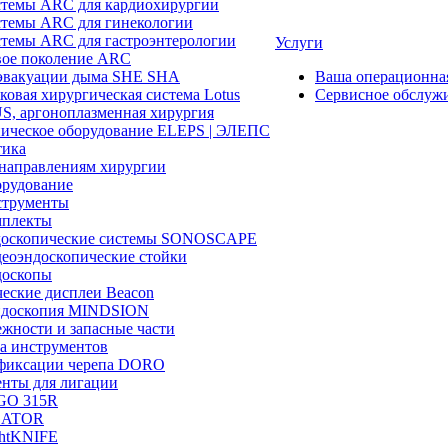
темы ARC для кардиохирургии
темы ARC для гинекологии
темы ARC для гастроэнтерологии
Услуги
ое поколение ARC
эвакуации дыма SHE SHA
Ваша операционн
ковая хирургическая система Lotus
Сервисное обслуж
, аргоноплазменная хирургия
ическое оборудование ELEPS | ЭЛЕПС
ика
направлениям хирургии
рудование
трументы
плекты
доскопические системы SONOSCAPE
еоэндоскопические стойки
оскопы
еские дисплеи Beacon
эндоскопия MINDSION
жности и запасные части
а инструментов
фиксации черепа DORO
нты для лигации
GO 315R
GATOR
htKNIFE