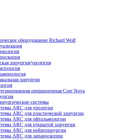
ическое оборудование Richard Wolf
уализация
екология
роскопия
ская хирургия/урология
ктология
ьмонология
акальная хирургия
логия
егрированная операционная Core Nova
ургия
ирургические системы
темы ARC для урологии
темы ARC для пластической хирургии
темы ARC для офтальмологии
темы ARC для открытой хирургии
темы ARC для нейрохирургии
темы ARC для лапароскопии