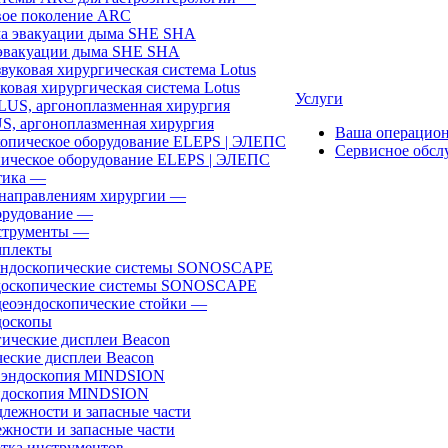
ое поколение ARC
эвакуации дыма SHE SHA
ковая хирургическая система Lotus
Услуги
, аргоноплазменная хирургия
Ваша операцио
Сервисное обсл
ическое оборудование ELEPS | ЭЛЕПС
ика
—
направлениям хирургии
—
рудование
—
трументы
—
плекты
доскопические системы SONOSCAPE
еоэндоскопические стойки
—
оскопы
еские дисплеи Beacon
эндоскопия MINDSION
жности и запасные части