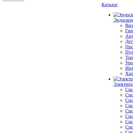
Каталог
Эндоскоп
Виз
Гин
Арт
Дет
Про
Пул
Тор
Уро
Инт
Хир
Электрох
Сис
Сис
Сис
Сис
Сис
Сис
Сис
Сис
Сис