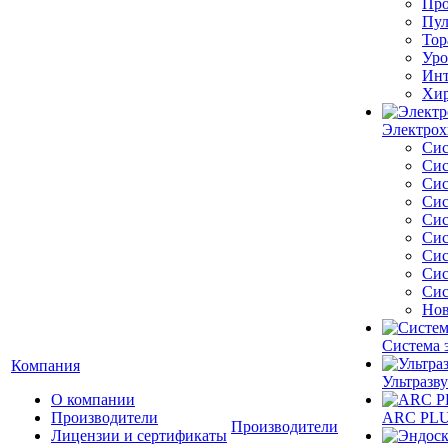
Про
Пул
Тор
Уро
Инт
Хир
Электрох
Сис
Сис
Сис
Сис
Сис
Сис
Сис
Сис
Сис
Нов
Система 
Компания
Ультразву
О компании
Производители
ARC PLUS
Производители
Лицензии и сертификаты