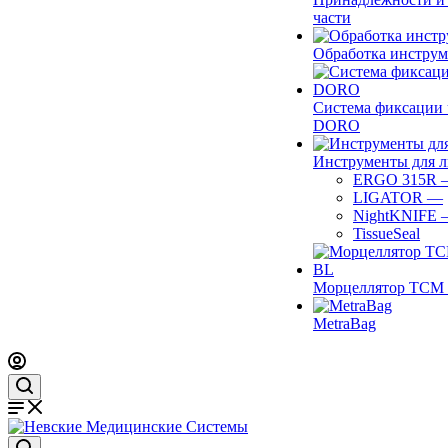
части
Обработка инструм
Система фиксации 
DORO
Инструменты для 
ERGO 315R
LIGATOR
—
NightKNIFE
TissueSeal
Морцеллятор ТСМ 
MetraBag