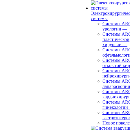
Электрохирургиче
системы
Системы ARC
урологии
—
Системы ARC
пластической
хирургии
—
Системы ARC
офтальмолог
Системы ARC
открытой хи
Системы ARC
нейрохирург
Системы ARC
лапароскопи
Системы ARC
кардиохирур
Системы ARC
гинекологии
Системы ARC
гастроэнтеро
Новое покол