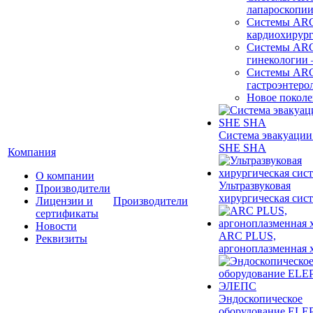
лапароскопи
Системы ARC
кардиохирур
Системы ARC
гинекологии
Системы ARC
гастроэнтеро
Новое покол
Система эвакуации
SHE SHA
Компания
О компании
Ультразвуковая
Производители
хирургическая сист
Лицензии и
Производители
сертификаты
Новости
ARC PLUS,
Реквизиты
аргоноплазменная 
Эндоскопическое
оборудование ELEP