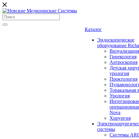
Каталог
Эндоскопическое
оборудование Richa
Визуализаци
Гинекология
Артроскопия
Детская хиру
урология
Проктология
Пульмонолог
Торакальная 
Урология
Интегрирова
операционная
Nova
Хирургия
Электрохирургиче
системы
Системы ARC