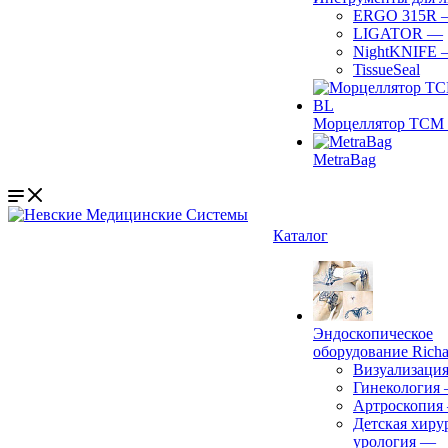
ERGO 315R
LIGATOR
—
NightKNIFE
TissueSeal
Морцеллятор ТСМ 
MetraBag
Каталог
Эндоскопическое
оборудование Richa
Визуализаци
Гинекология
Артроскопия
Детская хиру
урология
—