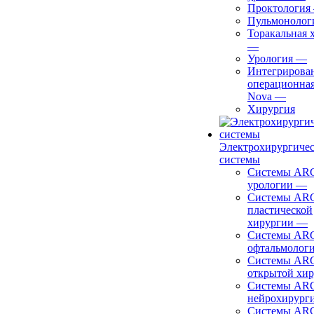
Проктология
Пульмонолог
Торакальная 
—
Урология
—
Интегрирова
операционная
Nova
—
Хирургия
Электрохирургиче
системы
Системы ARC
урологии
—
Системы ARC
пластической
хирургии
—
Системы ARC
офтальмолог
Системы ARC
открытой хи
Системы ARC
нейрохирург
Системы ARC