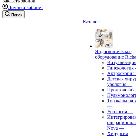
Заказать звонок
Личный кабинет
Поиск
Каталог
Эндоскопическое
оборудование Richa
Визуализаци
Гинекология
Артроскопия
Детская хиру
урология
—
Проктология
Пульмонолог
Торакальная 
—
Урология
—
Интегрирова
операционная
Nova
—
Хирургия