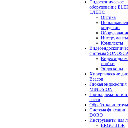
Эндоскопическое
оборудование ELEP
ЭЛЕПС
Оптика
По направле
хирургии
Оборудовани
Инструменты
Комплекты
Видеоэндоскопиче
системы SONOSC
Видеоэндоск
стойки
Эндоскопы
Хирургические ди
Beacon
Гибкая эндоскопия
MINDSION
Принадлежности и
части
Обработка инструм
Система фиксации 
DORO
Инструменты для 
ERGO 315R