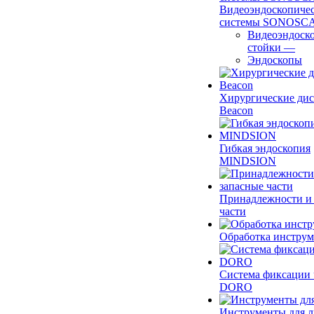
Видеоэндоскопиче
системы SONOSC
Видеоэндоск
стойки
—
Эндоскопы
Хирургические ди
Beacon
Гибкая эндоскопия
MINDSION
Принадлежности и
части
Обработка инструм
Система фиксации 
DORO
Инструменты для 