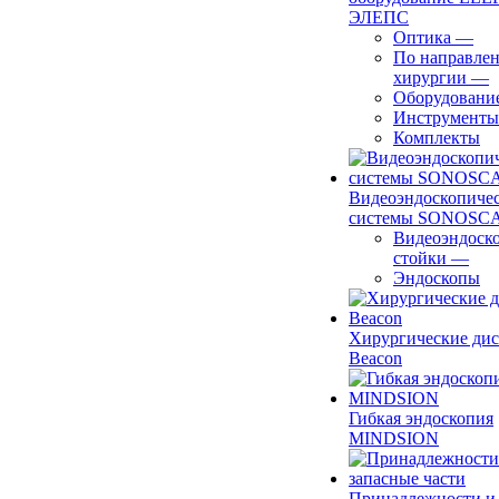
ЭЛЕПС
Оптика
—
По направле
хирургии
—
Оборудовани
Инструменты
Комплекты
Видеоэндоскопиче
системы SONOSC
Видеоэндоск
стойки
—
Эндоскопы
Хирургические ди
Beacon
Гибкая эндоскопия
MINDSION
Принадлежности и