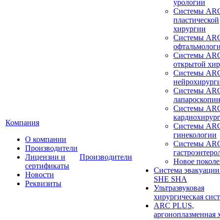
урологии
Системы ARC
пластической
хирургии
Системы ARC
офтальмолог
Системы ARC
открытой хи
Системы ARC
нейрохирург
Системы ARC
лапароскопи
Системы ARC
кардиохирур
Компания
Системы ARC
гинекологии
О компании
Системы ARC
Производители
гастроэнтеро
Лицензии и
Производители
Новое покол
сертификаты
Система эвакуации
Новости
SHE SHA
Реквизиты
Ультразвуковая
хирургическая сист
ARC PLUS,
аргоноплазменная 