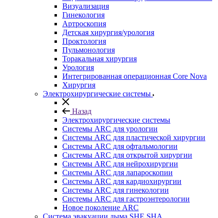
Визуализация
Гинекология
Артроскопия
Детская хирургия/урология
Проктология
Пульмонология
Торакальная хирургия
Урология
Интегрированная операционная Core Nova
Хирургия
Электрохирургические системы
Назад
Электрохирургические системы
Системы ARC для урологии
Системы ARC для пластической хирургии
Системы ARC для офтальмологии
Системы ARC для открытой хирургии
Системы ARC для нейрохирургии
Системы ARC для лапароскопии
Системы ARC для кардиохирургии
Системы ARC для гинекологии
Системы ARC для гастроэнтерологии
Новое поколение ARC
Система эвакуации дыма SHE SHA