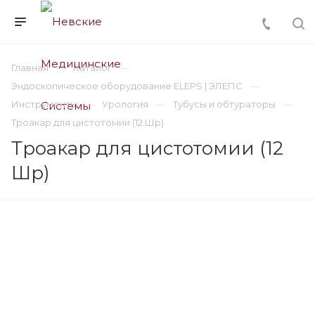
Главная
Каталог
Эндоскопическое оборудование ELEPS | ЭЛЕПС
Инструменты
Урология
Тубусы и обтураторы
Троакар для цистотомии (12 Шр)
Троакар для цистотомии (12
Шр)