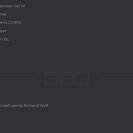
асные части
тов
репа DORO
ции
0 BL
ный центр Richard Wolf