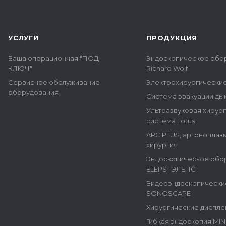
УСЛУГИ
ПРОДУКЦИЯ
Ваша операционная "ПОД
Эндоскопическое обо
КЛЮЧ"
Richard Wolf
Сервисное обслуживание
Электрохирургически
оборудования
Система эвакуации ды
Ультразвуковая хирур
система Lotus
ARC PLUS, аргоноплаз
хирургия
Эндоскопическое обо
ELEPS | ЭЛЕПС
Видеоэндоскопически
SONOSCAPE
Хирургические диспле
Гибкая эндоскопия MI