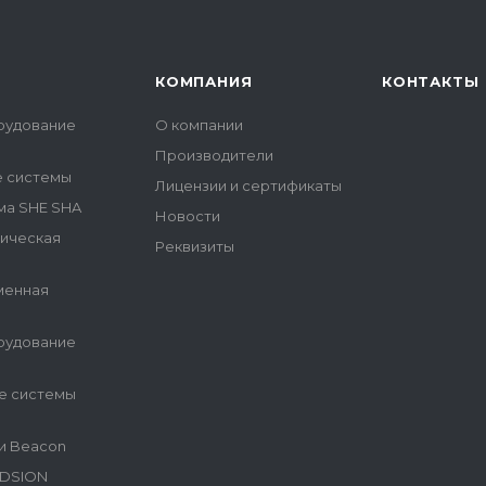
КОМПАНИЯ
КОНТАКТЫ
рудование
О компании
Производители
е системы
Лицензии и сертификаты
ма SHE SHA
Новости
гическая
Реквизиты
менная
рудование
е системы
и Beacon
NDSION