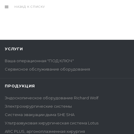
НАЗАД К СПИСКУ
УСЛУГИ
Ваша операционная "ПОД КЛЮЧ"
Сервисное обслуживание оборудования
ПРОДУКЦИЯ
Эндоскопическое оборудование Richard Wolf
Электрохирургические системы
Система эвакуации дыма SHE SHA
Ультразвуковая хирургическая система Lotus
ARC PLUS, аргоноплазменная хирургия