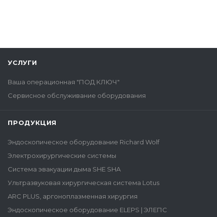
УСЛУГИ
Ваша операционная "ПОД КЛЮЧ"
Сервисное обслуживание оборудования
ПРОДУКЦИЯ
Эндоскопическое оборудование Richard Wolf
Электрохирургические системы
Система эвакуации дыма SHE SHA
Ультразвуковая хирургическая система Lotus
ARC PLUS, аргоноплазменная хирургия
Эндоскопическое оборудование ELEPS | ЭЛЕПС