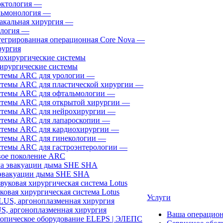
ктология
—
ьмонология
—
акальная хирургия
—
логия
—
егрированная операционная Core Nova
—
ургия
ирургические системы
темы ARC для урологии
—
темы ARC для пластической хирургии
—
темы ARC для офтальмологии
—
темы ARC для открытой хирургии
—
темы ARC для нейрохирургии
—
темы ARC для лапароскопии
—
темы ARC для кардиохирургии
—
темы ARC для гинекологии
—
темы ARC для гастроэнтерологии
—
ое поколение ARC
эвакуации дыма SHE SHA
ковая хирургическая система Lotus
Услуги
, аргоноплазменная хирургия
Ваша операцио