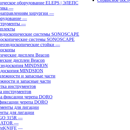
Сервисное обсл
ическое оборудование ELEPS | ЭЛЕПС
ика
—
направлениям хирургии
—
рудование
—
трументы
—
плекты
доскопические системы SONOSCAPE
еоэндоскопические стойки
—
оскопы
еские дисплеи Beacon
эндоскопия MINDSION
жности и запасные части
а инструментов
фиксации черепа DORO
нты для лигации
GO 315R
—
GATOR
—
htKNIFE
—