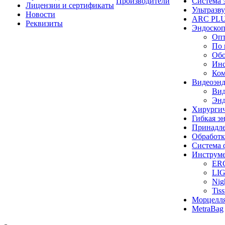
Производители
Система 
Лицензии и сертификаты
Ультразву
Новости
ARC PLUS
Реквизиты
Эндоскоп
Опт
По 
Обо
Инс
Ком
Видеоэн
Вид
Энд
Хирургич
Гибкая 
Принадле
Обработк
Система 
Инструме
ER
LI
Nig
Tis
Морцелл
MetraBag