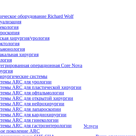
ическое оборудование Richard Wolf
уализация
екология
роскопия
ская хирургия/урология
ктология
ьмонология
акальная хирургия
логия
егрированная операционная Core Nova
ургия
ирургические системы
темы ARC для урологии
темы ARC для пластической хирургии
темы ARC для офтальмологии
темы ARC для открытой хирургии
темы ARC для нейрохирургии
темы ARC для лапароскопии
темы ARC для кардиохирургии
темы ARC для гинекологии
темы ARC для гастроэнтерологии
Услуги
ое поколение ARC