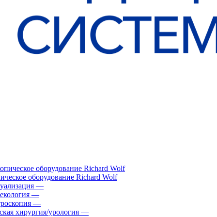
ическое оборудование Richard Wolf
уализация
—
екология
—
роскопия
—
ская хирургия/урология
—