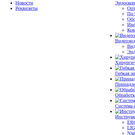
Новости
Эндоскоп
Реквизиты
Опт
По 
Обо
Инс
Ком
Видеоэн
Вид
Энд
Хирургич
Гибкая 
Принадле
Обработк
Система 
Инструме
ER
LI
Nig