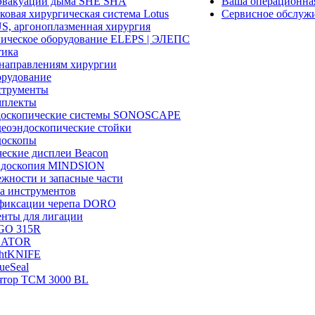
эвакуации дыма SHE SHA
Ваша операционн
ковая хирургическая система Lotus
Сервисное обслуж
, аргоноплазменная хирургия
ическое оборудование ELEPS | ЭЛЕПС
ика
направлениям хирургии
рудование
трументы
плекты
доскопические системы SONOSCAPE
еоэндоскопические стойки
оскопы
еские дисплеи Beacon
эндоскопия MINDSION
жности и запасные части
а инструментов
фиксации черепа DORO
нты для лигации
GO 315R
GATOR
htKNIFE
sueSeal
ятор ТСМ 3000 BL