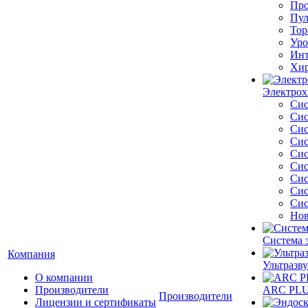
Про
Пул
Тор
Уро
Инт
Хир
Электрох
Сис
Сис
Сис
Сис
Сис
Сис
Сис
Сис
Сис
Нов
Система 
Компания
Ультразву
О компании
Производители
ARC PLUS
Производители
Лицензии и сертификаты