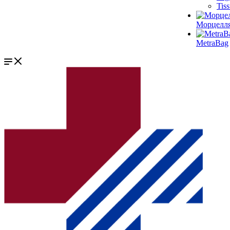
Tis
Морцелл
MetraBag