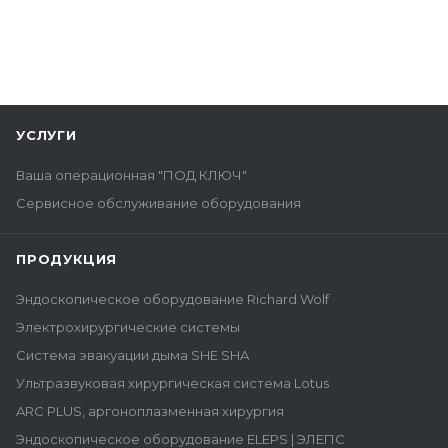
УСЛУГИ
Ваша операционная "ПОД КЛЮЧ"
Сервисное обслуживание оборудования
ПРОДУКЦИЯ
Эндоскопическое оборудование Richard Wolf
Электрохирургические системы
Система эвакуации дыма SHE SHA
Ультразвуковая хирургическая система Lotus
ARC PLUS, аргоноплазменная хирургия
Эндоскопическое оборудование ELEPS | ЭЛЕПС