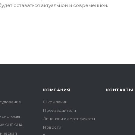
удет оставаться актуальной и современной.
КОМПАНИЯ
КОНТАКТЫ
рудование
О компании
Производители
е системы
Лицензии и сертификаты
ма SHE SHA
Новости
гическая