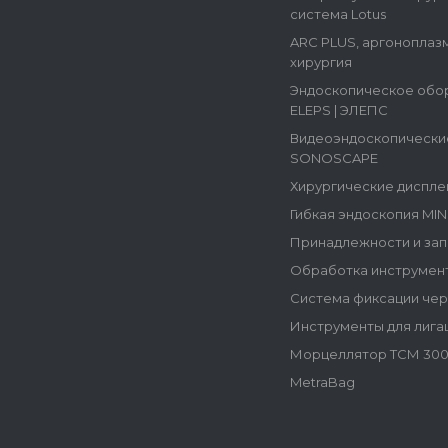
система Lotus
ARC PLUS, аргоноплаз
хирургия
Эндоскопическое обо
ELEPS | ЭЛЕПС
Видеоэндоскопически
SONOSCAPE
Хирургические диспле
Гибкая эндоскопия MI
Принадлежности и зап
Обработка инструмен
Система фиксации че
Инструменты для лига
Морцеллятор ТСМ 300
MetraBag