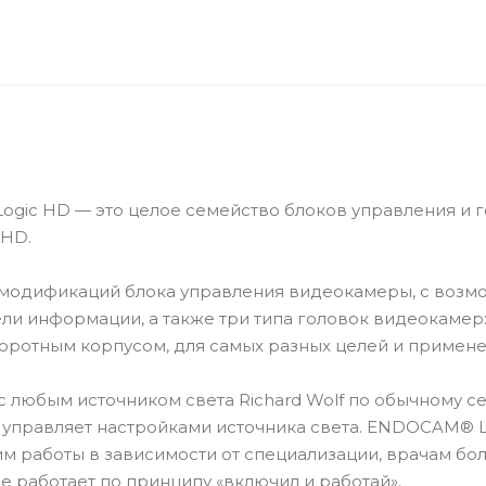
ic HD — это целое семейство блоков управления и 
 HD.
 модификаций блока управления видеокамеры, с возм
и информации, а также три типа головок видеокамер:
оротным корпусом, для самых разных целей и примене
 любым источником света Richard Wolf по обычному с
 управляет настройками источника света. ENDOCAM® L
м работы в зависимости от специализации, врачам бо
е работает по принципу «включил и работай».