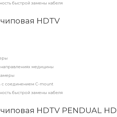
жность быстрой замены кабеля
очиповая HDTV
меры
х направлениях медицины
камеры
 с соединением C-mount
жность быстрой замены кабеля
очиповая HDTV PENDUAL HD