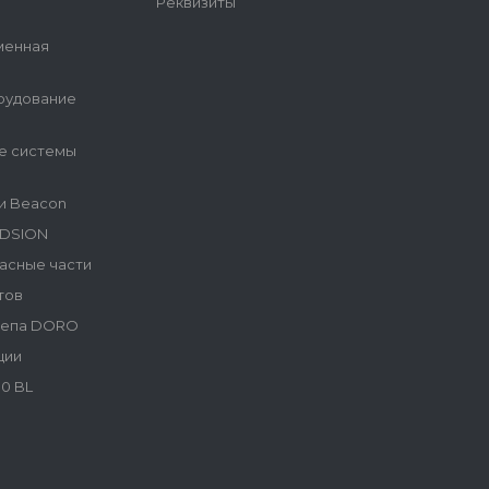
Реквизиты
менная
рудование
е системы
и Beacon
NDSION
асные части
тов
репа DORO
ции
0 BL