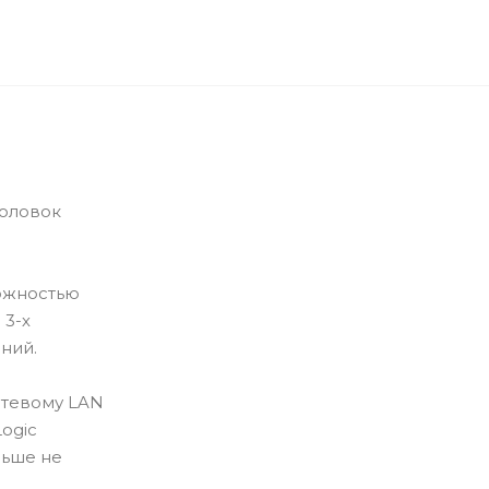
головок
ожностью
 3-х
ний.
етевому LAN
ogic
льше не