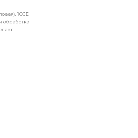
овая), 1CCD
я обработка
оляет