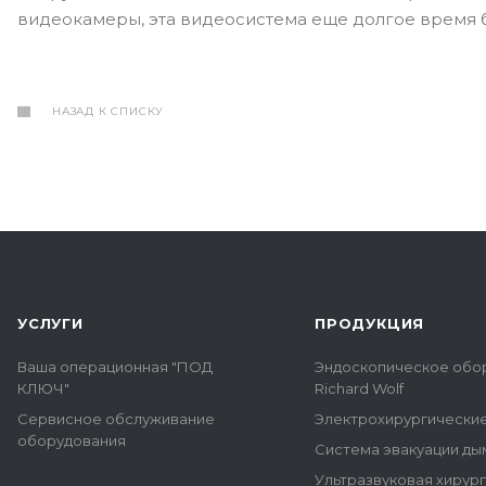
видеокамеры, эта видеосистема еще долгое время б
НАЗАД К СПИСКУ
УСЛУГИ
ПРОДУКЦИЯ
Ваша операционная "ПОД
Эндоскопическое обо
КЛЮЧ"
Richard Wolf
Сервисное обслуживание
Электрохирургически
оборудования
Система эвакуации ды
Ультразвуковая хирур