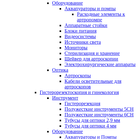
Оборудование
Аквапураторы и помпы
Расходные элементы к
артропомпе
Аппаратные стойки
Блоки питания
Видеосистемы
Источники света
Мониторы
Стерилизация и хранение
Шейвер для артроскопии
Электрохирургические аппараты
Оптика
Артроскопы
Кабели осветительные для
артроскопов
Гистерорезектоскопия и гинекология
Инструмент
Гистерорезекция
Полужесткие инструменты 5CH
Полужесткие инструменты 6CH
Тубусы для оптики 2,9 мм
Тубусы для оптики 4 мм
Оборудование
Аквапураторы и Помпы