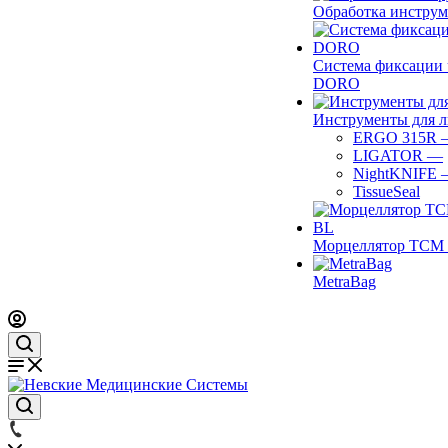
Обработка инструм
Система фиксации 
DORO
Инструменты для 
ERGO 315R
LIGATOR
—
NightKNIFE
TissueSeal
Морцеллятор ТСМ 
MetraBag