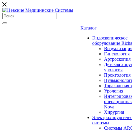
Каталог
Эндоскопическое
оборудование Richa
Визуализаци
Гинекология
Артроскопия
Детская хиру
урология
Проктология
Пульмонолог
Торакальная 
Урология
Интегрирова
операционная
Nova
Хирургия
Электрохирургиче
системы
Системы ARC