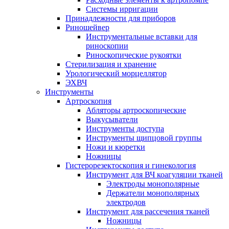
Системы ирригации
Принадлежности для приборов
Риношейвер
Инструментальные вставки для
риноскопии
Риноскопические рукоятки
Стерилизация и хранение
Урологический морцеллятор
ЭХВЧ
Инструменты
Артроскопия
Абляторы артроскопические
Выкусыватели
Инструменты доступа
Инструменты щипцовой группы
Ножи и кюретки
Ножницы
Гистерорезектоскопия и гинекология
Инструмент для ВЧ коагуляции тканей
Электроды монополярные
Держатели монополярных
электродов
Инструмент для рассечения тканей
Ножницы