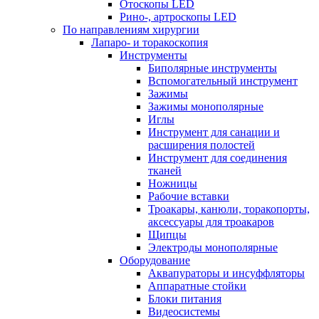
Отоскопы LED
Рино-, артроскопы LED
По направлениям хирургии
Лапаро- и торакоскопия
Инструменты
Биполярные инструменты
Вспомогательный инструмент
Зажимы
Зажимы монополярные
Иглы
Инструмент для санации и
расширения полостей
Инструмент для соединения
тканей
Ножницы
Рабочие вставки
Троакары, канюли, торакопорты,
аксессуары для троакаров
Щипцы
Электроды монополярные
Оборудование
Аквапураторы и инсуффляторы
Аппаратные стойки
Блоки питания
Видеосистемы