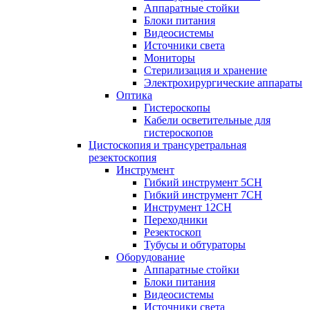
Аппаратные стойки
Блоки питания
Видеосистемы
Источники света
Мониторы
Стерилизация и хранение
Электрохирургические аппараты
Оптика
Гистероскопы
Кабели осветительные для
гистероскопов
Цистоскопия и трансуретральная
резектоскопия
Инструмент
Гибкий инструмент 5CH
Гибкий инструмент 7CH
Инструмент 12CH
Переходники
Резектоскоп
Тубусы и обтураторы
Оборудование
Аппаратные стойки
Блоки питания
Видеосистемы
Источники света