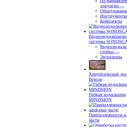
По направле
хирургии
—
Оборудовани
Инструменты
Комплекты
Видеоэндоскопиче
системы SONOSC
Видеоэндоск
стойки
—
Эндоскопы
Хирургические ди
Beacon
Гибкая эндоскопия
MINDSION
Принадлежности и
части