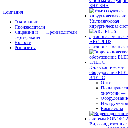
Система эвакуации
SHE SHA
Компания
Ультразвуковая
О компании
хирургическая сист
Производители
Лицензии и
Производители
сертификаты
ARC PLUS,
Новости
аргоноплазменная 
Реквизиты
Эндоскопическое
оборудование ELEP
ЭЛЕПС
Оптика
—
По направле
хирургии
—
Оборудовани
Инструменты
Комплекты
Видеоэндоскопиче