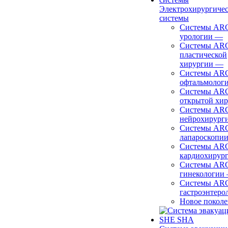
Электрохирургиче
системы
Системы ARC
урологии
—
Системы ARC
пластической
хирургии
—
Системы ARC
офтальмолог
Системы ARC
открытой хи
Системы ARC
нейрохирург
Системы ARC
лапароскопи
Системы ARC
кардиохирур
Системы ARC
гинекологии
Системы ARC
гастроэнтеро
Новое покол