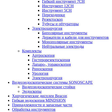
Гибкий инструмент 7CH
Инструмент 12CH
Инструмент 5CH
Переходники
Резектоскоп
Тубусы и обтураторы
Электрохирургия
Биполярные инструменты
Держатели и кабели для инструментов
Монополярные инструменты
Нейтральные электроды
Комплекты
Артроскопия
Гистерорезектоскопия
Лапаро-, торакоскопия
Риноскопия
Урология
Электрохирургия
Видеоэндоскопические системы SONOSCAPE
Видеоэндоскопические стойки
Эндоскопы
Хирургические дисплеи Beacon
Гибкая эндоскопия MINDSION
Принадлежности и запасные части
Обработка инструментов