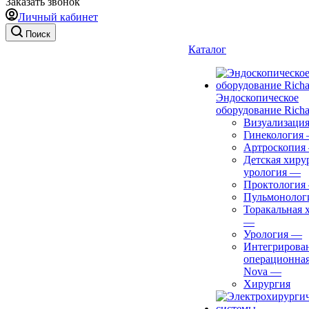
Заказать звонок
Личный кабинет
Поиск
Каталог
Эндоскопическое
оборудование Richa
Визуализаци
Гинекология
Артроскопия
Детская хиру
урология
—
Проктология
Пульмонолог
Торакальная 
—
Урология
—
Интегрирова
операционная
Nova
—
Хирургия