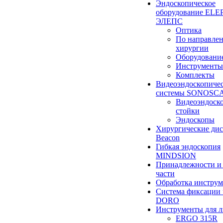
Эндоскопическое
оборудование ELEP
ЭЛЕПС
Оптика
По направле
хирургии
Оборудовани
Инструменты
Комплекты
Видеоэндоскопиче
системы SONOSC
Видеоэндоск
стойки
Эндоскопы
Хирургические ди
Beacon
Гибкая эндоскопия
MINDSION
Принадлежности и
части
Обработка инструм
Система фиксации 
DORO
Инструменты для 
ERGO 315R