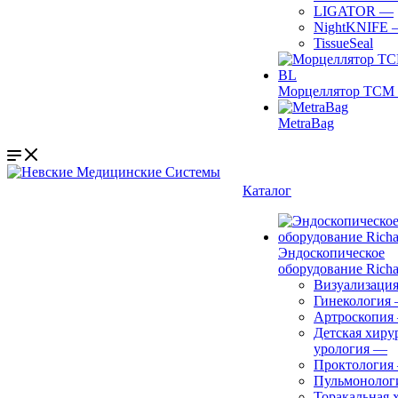
LIGATOR
—
NightKNIFE
TissueSeal
Морцеллятор ТСМ 
MetraBag
Каталог
Эндоскопическое
оборудование Richa
Визуализаци
Гинекология
Артроскопия
Детская хиру
урология
—
Проктология
Пульмонолог
Торакальная 