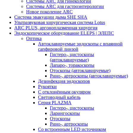
Системы ARC для гинекологии
Системы ARC для гастроэнтерологии
Новое поколение ARC
Система эвакуации дыма SHE SHA
Ультразвуковая хирургическая система Lotus
ARC PLUS, аргоноплазменная хирургия
Эндоскопическое оборудование ELEPS | ЭЛЕПС
Оптика
Автоклавируемые эндоскопы с впаянной
сапфировой линзой
Гистеро-, цистоскопы
(автоклавируемые)
Лапаро-, торакоскопы
Отоскопы (автоклавируемые)
Рино-, артроскопы (автоклавируемые)
Дезинфекция эндоскопов
Рукоятки
С отклонённым окуляром
Световодный кабель
Серия PLAZMA
Гистеро-, цистоскопы
Ларингоскопы
Отоскопы
Рино-, артроскопы
Со встроенным LED источником