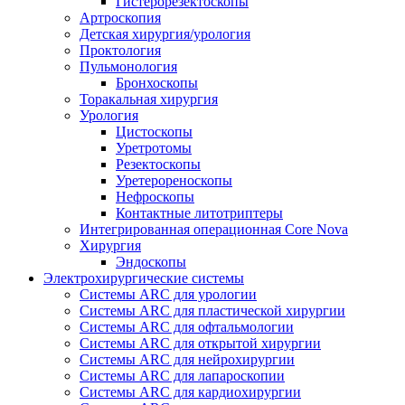
Гистерорезектоскопы
Артроскопия
Детская хирургия/урология
Проктология
Пульмонология
Бронхоскопы
Торакальная хирургия
Урология
Цистоскопы
Уретротомы
Резектоскопы
Уретерореноскопы
Нефроскопы
Контактные литотриптеры
Интегрированная операционная Core Nova
Хирургия
Эндоскопы
Электрохирургические системы
Системы ARC для урологии
Системы ARC для пластической хирургии
Системы ARC для офтальмологии
Системы ARC для открытой хирургии
Системы ARC для нейрохирургии
Системы ARC для лапароскопии
Системы ARC для кардиохирургии