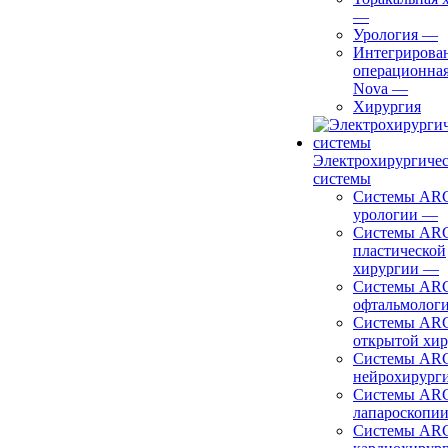
—
Урология
—
Интегрирова
операционная
Nova
—
Хирургия
Электрохирургиче
системы
Системы ARC
урологии
—
Системы ARC
пластической
хирургии
—
Системы ARC
офтальмолог
Системы ARC
открытой хи
Системы ARC
нейрохирург
Системы ARC
лапароскопи
Системы ARC