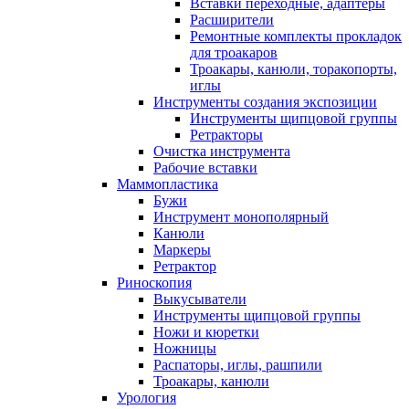
Вставки переходные, адаптеры
Расширители
Ремонтные комплекты прокладок
для троакаров
Троакары, канюли, торакопорты,
иглы
Инструменты создания экспозиции
Инструменты щипцовой группы
Ретракторы
Очистка инструмента
Рабочие вставки
Маммопластика
Бужи
Инструмент монополярный
Канюли
Маркеры
Ретрактор
Риноскопия
Выкусыватели
Инструменты щипцовой группы
Ножи и кюретки
Ножницы
Распаторы, иглы, рашпили
Троакары, канюли
Урология