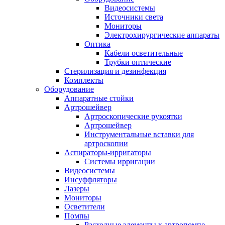
Видеосистемы
Источники света
Мониторы
Электрохирургические аппараты
Оптика
Кабели осветительные
Трубки оптические
Стерилизация и дезинфекция
Комплекты
Оборудование
Аппаратные стойки
Артрошейвер
Артроскопические рукоятки
Артрошейвер
Инструментальные вставки для
артроскопии
Аспираторы-ирригаторы
Системы ирригации
Видеосистемы
Инсуффляторы
Лазеры
Мониторы
Осветители
Помпы
Расходные элементы к артропомпе