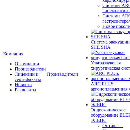
кардиохирур
Системы ARC
гинекологии
Системы ARC
гастроэнтеро
Новое покол
Система эвакуации
SHE SHA
Компания
Ультразвуковая
О компании
хирургическая сист
Производители
Лицензии и
Производители
сертификаты
ARC PLUS,
Новости
аргоноплазменная 
Реквизиты
Эндоскопическое
оборудование ELEP
ЭЛЕПС
Оптика
—