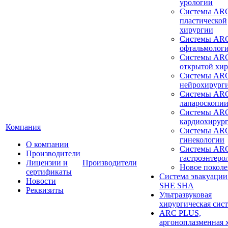
урологии
Системы ARC
пластической
хирургии
Системы ARC
офтальмолог
Системы ARC
открытой хи
Системы ARC
нейрохирург
Системы ARC
лапароскопи
Системы ARC
кардиохирур
Компания
Системы ARC
гинекологии
О компании
Системы ARC
Производители
гастроэнтеро
Лицензии и
Производители
Новое покол
сертификаты
Система эвакуации
Новости
SHE SHA
Реквизиты
Ультразвуковая
хирургическая сист
ARC PLUS,
аргоноплазменная 