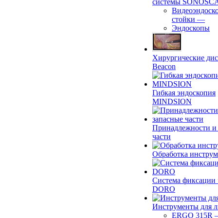
системы SONOSC
Видеоэндоск
стойки
—
Эндоскопы
Хирургические ди
Beacon
Гибкая эндоскопия
MINDSION
Принадлежности и
части
Обработка инструм
Система фиксации 
DORO
Инструменты для 
ERGO 315R