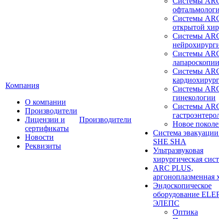
Системы ARC
офтальмолог
Системы ARC
открытой хи
Системы ARC
нейрохирург
Системы ARC
лапароскопи
Системы ARC
кардиохирур
Компания
Системы ARC
гинекологии
О компании
Системы ARC
Производители
гастроэнтеро
Лицензии и
Производители
Новое покол
сертификаты
Система эвакуации
Новости
SHE SHA
Реквизиты
Ультразвуковая
хирургическая сист
ARC PLUS,
аргоноплазменная 
Эндоскопическое
оборудование ELEP
ЭЛЕПС
Оптика