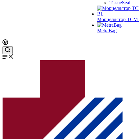
TissueSeal
Морцеллятор ТСМ 
MetraBag