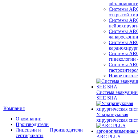
офтальмолог
Системы ARC
открытой хи
Системы ARC
нейрохирург
Системы ARC
лапароскопи
Системы ARC
кардиохирур
Системы ARC
гинекологии
Системы ARC
гастроэнтеро
Новое покол
Система эвакуации
SHE SHA
Компания
Ультразвуковая
О компании
хирургическая сист
Производители
Лицензии и
Производители
сертификаты
ARC PLUS,