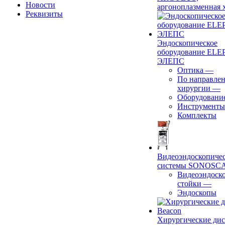
Новости
аргоноплазменная 
Реквизиты
Эндоскопическое
оборудование ELEP
ЭЛЕПС
Оптика
—
По направле
хирургии
—
Оборудовани
Инструменты
Комплекты
Видеоэндоскопиче
системы SONOSC
Видеоэндоск
стойки
—
Эндоскопы
Хирургические ди