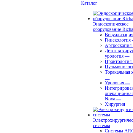
Каталог
Эндоскопическое
оборудование Richa
Визуализаци
Гинекология
Артроскопия
Детская хиру
урология
—
Проктология
Пульмонолог
Торакальная 
—
Урология
—
Интегрирова
операционная
Nova
—
Хирургия
Электрохирургиче
системы
Системы ARC