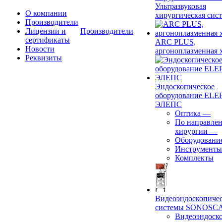
Ультразвуковая
О компании
хирургическая сист
Производители
Лицензии и
Производители
сертификаты
ARC PLUS,
Новости
аргоноплазменная 
Реквизиты
Эндоскопическое
оборудование ELEP
ЭЛЕПС
Оптика
—
По направле
хирургии
—
Оборудовани
Инструменты
Комплекты
Видеоэндоскопиче
системы SONOSC
Видеоэндоск