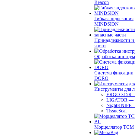
Beacon
Гибкая эндоскопия
MINDSION
Принадлежности и
части
Обработка инструм
Система фиксации 
DORO
Инструменты для 
ERGO 315R
LIGATOR
—
NightKNIFE
TissueSeal
Морцеллятор ТСМ 