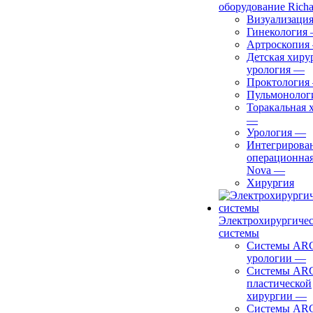
оборудование Richa
Визуализаци
Гинекология
Артроскопия
Детская хиру
урология
—
Проктология
Пульмонолог
Торакальная 
—
Урология
—
Интегрирова
операционная
Nova
—
Хирургия
Электрохирургиче
системы
Системы ARC
урологии
—
Системы ARC
пластической
хирургии
—
Системы ARC