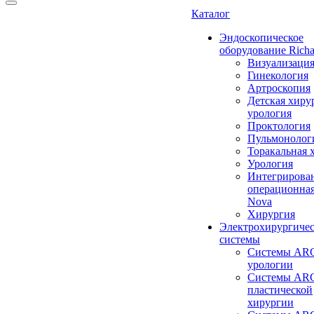
Каталог
Эндоскопическое
оборудование Richa
Визуализаци
Гинекология
Артроскопия
Детская хиру
урология
Проктология
Пульмонолог
Торакальная 
Урология
Интегрирова
операционная
Nova
Хирургия
Электрохирургиче
системы
Системы ARC
урологии
Системы ARC
пластической
хирургии