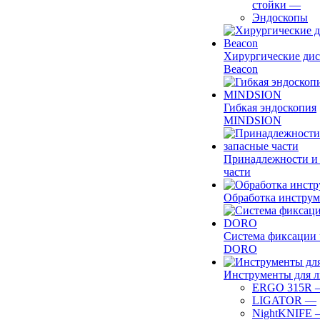
стойки
—
Эндоскопы
Хирургические ди
Beacon
Гибкая эндоскопия
MINDSION
Принадлежности и
части
Обработка инструм
Система фиксации 
DORO
Инструменты для 
ERGO 315R
LIGATOR
—
NightKNIFE