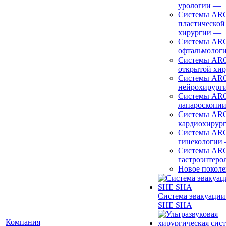
урологии
—
Системы ARC
пластической
хирургии
—
Системы ARC
офтальмолог
Системы ARC
открытой хи
Системы ARC
нейрохирург
Системы ARC
лапароскопи
Системы ARC
кардиохирур
Системы ARC
гинекологии
Системы ARC
гастроэнтеро
Новое покол
Система эвакуации
SHE SHA
Компания