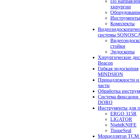
По направле
хирургии
Оборудовани
Инструменты
Комплекты
Видеоэндоскопиче
системы SONOSC
Видеоэндоск
стойки
Эндоскопы
Хирургические ди
Beacon
Гибкая эндоскопия
MINDSION
Принадлежности и
части
Обработка инструм
Система фиксации 
DORO
Инструменты для 
ERGO 315R
LIGATOR
NightKNIFE
TissueSeal
Морцеллятор ТСМ 